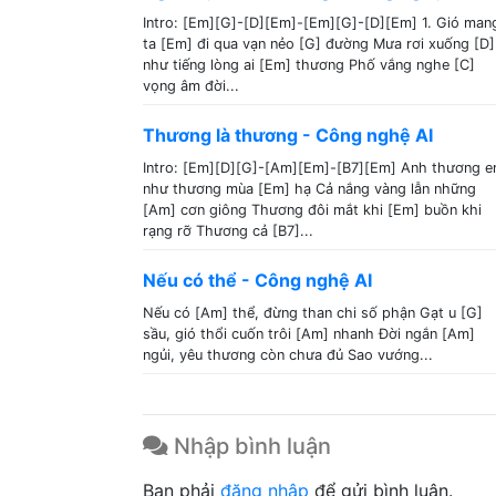
Intro: [Em][G]-[D][Em]-[Em][G]-[D][Em] 1. Gió man
ta [Em] đi qua vạn nẻo [G] đường Mưa rơi xuống [D]
như tiếng lòng ai [Em] thương Phố vắng nghe [C]
vọng âm đời...
Thương là thương - Công nghệ AI
Intro: [Em][D][G]-[Am][Em]-[B7][Em] Anh thương 
như thương mùa [Em] hạ Cả nắng vàng lẫn những
[Am] cơn giông Thương đôi mắt khi [Em] buồn khi
rạng rỡ Thương cả [B7]...
Nếu có thể - Công nghệ AI
Nếu có [Am] thể, đừng than chi số phận Gạt u [G]
sầu, gió thổi cuốn trôi [Am] nhanh Đời ngắn [Am]
ngủi, yêu thương còn chưa đủ Sao vướng...
Nhập bình luận
Bạn phải
đăng nhập
để gửi bình luận.