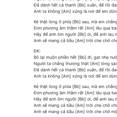
Đã dành hết cả thanh [Bb] xuân, để rồi đ
Anh ta không [Am] xứng là nơi để em dừn
Kẻ thật lòng ở phía [Bb] sau, mà em chẳng
Đơn phương âm thầm rất [Am] lâu qua ba
Hãy để anh ôm người [Bb] ơi, để anh lau 
Anh sẽ mang cả bầu [Am] trời che chở ch
ĐK:
Bỏ lại muộn phiền hết [Bb] đi, gạt nhẹ nư
Người ta chẳng thương thật [Am] lòng sao
Đã dành hết cả thanh [Bb] xuân, để rồi đ
Anh ta không [Am] xứng là nơi để em dừn
Kẻ thật lòng ở phía [Bb] sau, mà em chẳng
Đơn phương âm thầm rất [Am] lâu qua ba
Hãy để anh ôm người [Bb] ơi, để anh lau 
Anh sẽ mang cả bầu [Am] trời che chở c
Anh sẽ mang cả bầu [Am] trời che chở mộ