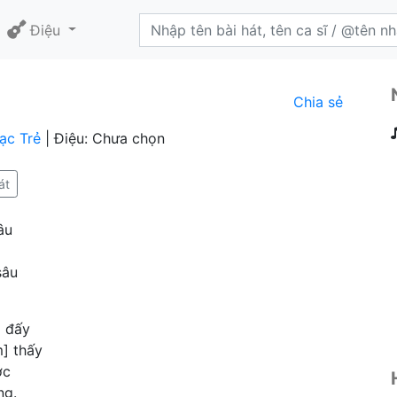
Điệu
Chia sẻ
ạc Trẻ
| Điệu: Chưa chọn
át
âu
sâu
] đấy
m] thấy
ớc
ng.