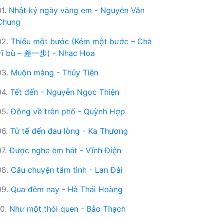
01.
Nhật ký ngày vắng em - Nguyễn Văn
Chung
02.
Thiếu một bước (Kém một bước – Chà
yī bù – 差一步) - Nhạc Hoa
03.
Muộn màng - Thủy Tiên
04.
Tết đến - Nguyễn Ngọc Thiện
05.
Đông về trên phố - Quỳnh Hợp
06.
Tử tế đến đau lòng - Ka Thương
07.
Được nghe em hát - Vĩnh Điện
08.
Câu chuyện tâm tình - Lan Đài
09.
Qua đêm nay - Hà Thái Hoàng
10.
Như một thói quen - Bảo Thạch