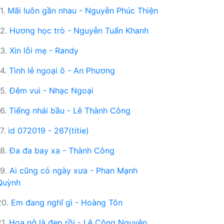
11.
Mãi luôn gần nhau - Nguyễn Phúc Thiện
12.
Hương học trò - Nguyễn Tuấn Khanh
13.
Xin lỗi mẹ - Randy
14.
Tình lẻ ngoại ô - An Phương
15.
Đêm vui - Nhạc Ngoại
16.
Tiếng nhái bầu - Lê Thành Công
17.
id 072019 - 267(titie)
18.
Đa đa bay xa - Thành Công
19.
Ai cũng có ngày xưa - Phan Mạnh
Quỳnh
20.
Em đang nghĩ gì - Hoàng Tôn
21.
Hoa nở là đẹp rồi - Lê Công Nguyên