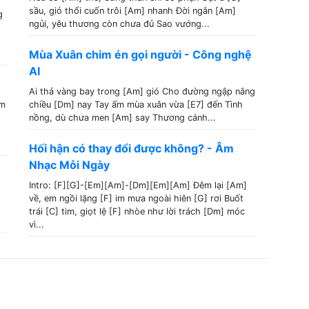
sầu, gió thổi cuốn trôi [Am] nhanh Đời ngắn [Am]
g
ngủi, yêu thương còn chưa đủ Sao vướng...
Mùa Xuân chim én gọi người - Công nghệ
AI
Ai thả vàng bay trong [Am] gió Cho đường ngập nắng
em
chiều [Dm] nay Tay ấm mùa xuân vừa [E7] đến Tình
nồng, dù chưa men [Am] say Thương cánh...
Hối hận có thay đổi được không? - Âm
Nhạc Mỗi Ngày
Intro: [F][G]-[Em][Am]-[Dm][Em][Am] Đêm lại [Am]
về, em ngồi lặng [F] im mưa ngoài hiên [G] rơi Buốt
trái [C] tim, giọt lệ [F] nhòe như lời trách [Dm] móc
vì...