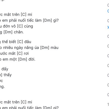
ớc mắt trên [C] mi
 em phải nuối tiếc làm [Dm] gì?
au đớn vô [C] cùng
g [Dm] chân.
 thể biết [C] đâu
o nhiêu ngày nắng úa [Dm] màu
nước mắt [C] rơi
o em một [Dm] đời.
] đấy
m] thấy
ớc
ng.
ớc mắt trên [C] mi
 em phải nuối tiếc làm [Dm] gì?