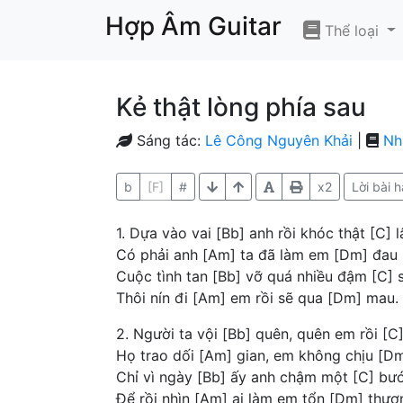
Hợp Âm Guitar
Thể loại
Kẻ thật lòng phía sau
Sáng tác:
Lê Công Nguyên Khải
|
Nh
b
[F]
#
x2
Lời bài h
1. Dựa vào vai [Bb] anh rồi khóc thật [C] l
Có phải anh [Am] ta đã làm em [Dm] đau
Cuộc tình tan [Bb] vỡ quá nhiều đậm [C] 
Thôi nín đi [Am] em rồi sẽ qua [Dm] mau.
2. Người ta vội [Bb] quên, quên em rồi [C
Họ trao dối [Am] gian, em không chịu [D
Chỉ vì ngày [Bb] ấy anh chậm một [C] bư
Để rồi nhìn [Am] ai làm em tổn [Dm] thươ