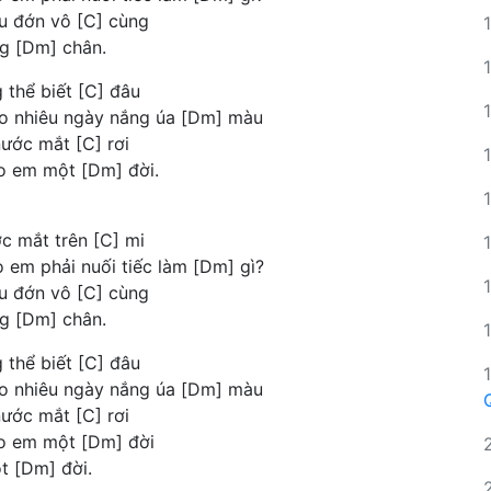
au đớn vô [C] cùng
g [Dm] chân.
 thể biết [C] đâu
o nhiêu ngày nắng úa [Dm] màu
nước mắt [C] rơi
o em một [Dm] đời.
ớc mắt trên [C] mi
 em phải nuối tiếc làm [Dm] gì?
au đớn vô [C] cùng
g [Dm] chân.
 thể biết [C] đâu
o nhiêu ngày nắng úa [Dm] màu
nước mắt [C] rơi
ho em một [Dm] đời
t [Dm] đời.