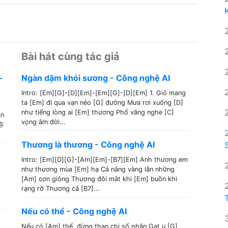
Bài hát cùng tác giả
–
Ngàn dặm khói sương - Công nghệ AI
Intro: [Em][G]-[D][Em]-[Em][G]-[D][Em] 1. Gió mang
ta [Em] đi qua vạn nẻo [G] đường Mưa rơi xuống [D]
như tiếng lòng ai [Em] thương Phố vắng nghe [C]
ân
vọng âm đời...
你
Thương là thương - Công nghệ AI
Intro: [Em][D][G]-[Am][Em]-[B7][Em] Anh thương em
như thương mùa [Em] hạ Cả nắng vàng lẫn những
[Am] cơn giông Thương đôi mắt khi [Em] buồn khi
rạng rỡ Thương cả [B7]...
Nếu có thể - Công nghệ AI
Nếu có [Am] thể, đừng than chi số phận Gạt u [G]