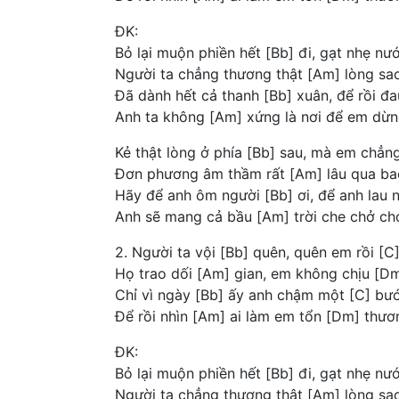
ĐK:
Bỏ lại muộn phiền hết [Bb] đi, gạt nhẹ nư
Người ta chẳng thương thật [Am] lòng sao
Đã dành hết cả thanh [Bb] xuân, để rồi đ
Anh ta không [Am] xứng là nơi để em dừn
Kẻ thật lòng ở phía [Bb] sau, mà em chẳng
Đơn phương âm thầm rất [Am] lâu qua ba
Hãy để anh ôm người [Bb] ơi, để anh lau 
Anh sẽ mang cả bầu [Am] trời che chở ch
2. Người ta vội [Bb] quên, quên em rồi [C
Họ trao dối [Am] gian, em không chịu [D
Chỉ vì ngày [Bb] ấy anh chậm một [C] bư
Để rồi nhìn [Am] ai làm em tổn [Dm] thươ
ĐK:
Bỏ lại muộn phiền hết [Bb] đi, gạt nhẹ nư
Người ta chẳng thương thật [Am] lòng sao