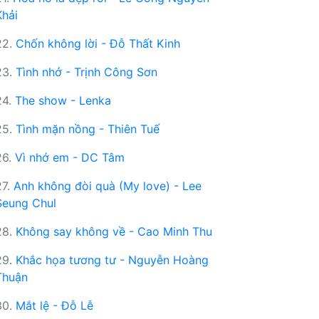
Khải
22.
Chốn không lời - Đỗ Thất Kinh
23.
Tình nhớ - Trịnh Công Sơn
24.
The show - Lenka
25.
Tình mặn nồng - Thiên Tuế
26.
Vì nhớ em - DC Tâm
27.
Anh không đòi quà (My love) - Lee
Seung Chul
28.
Không say không về - Cao Minh Thu
29.
Khắc họa tương tư - Nguyễn Hoàng
Thuận
30.
Mắt lệ - Đỗ Lễ