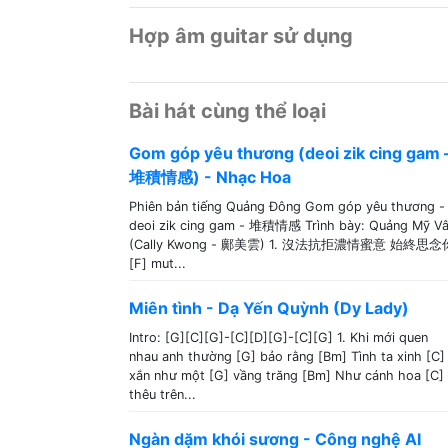
Hợp âm guitar sử dụng
Bài hát cùng thể loại
Gom góp yêu thương (deoi zik cing gam 
堆積情感) - Nhạc Hoa
Phiên bản tiếng Quảng Đông Gom góp yêu thương -
deoi zik cing gam - 堆積情感 Trình bày: Quảng Mỹ V
(Cally Kwong - 鄺美雲) 1. 沒法抗拒濃情蜜意 始終思念
[F] mut...
Miên tình - Dạ Yến Quỳnh (Dy Lady)
Intro: [G][C][G]-[C][D][G]-[C][G] 1. Khi mới quen
nhau anh thường [G] bảo rằng [Bm] Tình ta xinh [C]
xắn như một [G] vầng trăng [Bm] Như cánh hoa [C]
thêu trên...
Ngàn dặm khói sương - Công nghệ AI