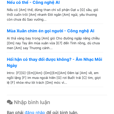
Nếu có thể - Công nghệ AI
Nếu có [Am] thể, đừng than chi số phận Gạt u [G] sầu, gió
thổi cuốn trôi [Am] nhanh Đời ngắn [Am] ngủi, yêu thương
còn chưa đủ Sao vướng...
Mùa Xuân chim én gọi người - Công nghệ AI
Ai thả vàng bay trong [Am] gió Cho đường ngập nắng chiều
[Dm] nay Tay ấm mùa xuân vừa [E7] đến Tình nồng, dù chưa
men [Am] say Thương cánh...
Hối hận có thay đổi được không? - Âm Nhạc Mỗi
Ngày
Intro: [F][G]-[Em][Am]-[Dm][Em][Am] Đêm lại [Am] về, em
ngồi lặng [F] im mưa ngoài hiên [G] rơi Buốt trái [C] tim, giọt
lệ [F] nhòe như lời trách [Dm] móc vì...
Nhập bình luận
Bạn phải
đăng nhập
để gửi bình luận.