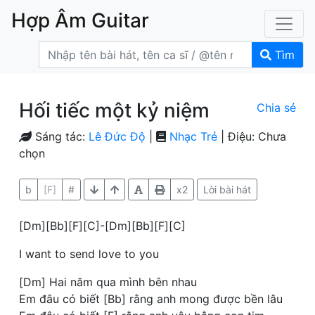
Hợp Âm Guitar
Tìm
Hối tiếc một kỷ niệm
Chia sẻ
Sáng tác:
Lê Đức Độ
|
Nhạc Trẻ
| Điệu: Chưa
chọn
b
[F]
#
x2
Lời bài hát
[Dm][Bb][F][C]-[Dm][Bb][F][C]
I want to send love to you
[Dm] Hai năm qua mình bên nhau
Em đâu có biết [Bb] rằng anh mong được bền lâu