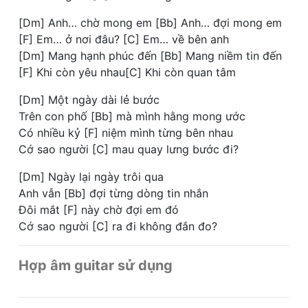
[Dm] Anh… chờ mong em [Bb] Anh… đợi mong em
[F] Em… ở nơi đâu? [C] Em… về bên anh
[Dm] Mang hạnh phúc đến [Bb] Mang niềm tin đến
[F] Khi còn yêu nhau[C] Khi còn quan tâm
[Dm] Một ngày dài lẻ bước
Trên con phố [Bb] mà mình hằng mong ước
Có nhiều kỷ [F] niệm mình từng bên nhau
Cớ sao người [C] mau quay lưng bước đi?
[Dm] Ngày lại ngày trôi qua
Anh vẫn [Bb] đợi từng dòng tin nhắn
Đôi mắt [F] này chờ đợi em đó
Cớ sao người [C] ra đi không đắn đo?
Hợp âm guitar sử dụng