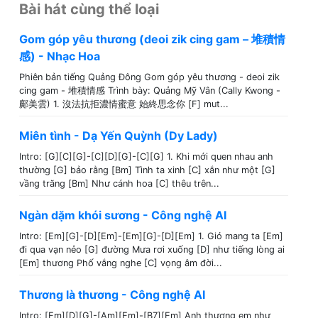
Bài hát cùng thể loại
Gom góp yêu thương (deoi zik cing gam – 堆積情
感) - Nhạc Hoa
Phiên bản tiếng Quảng Đông Gom góp yêu thương - deoi zik
cing gam - 堆積情感 Trình bày: Quảng Mỹ Vân (Cally Kwong -
鄺美雲) 1. 沒法抗拒濃情蜜意 始終思念你 [F] mut...
Miên tình - Dạ Yến Quỳnh (Dy Lady)
Intro: [G][C][G]-[C][D][G]-[C][G] 1. Khi mới quen nhau anh
thường [G] bảo rằng [Bm] Tình ta xinh [C] xắn như một [G]
vầng trăng [Bm] Như cánh hoa [C] thêu trên...
Ngàn dặm khói sương - Công nghệ AI
Intro: [Em][G]-[D][Em]-[Em][G]-[D][Em] 1. Gió mang ta [Em]
đi qua vạn nẻo [G] đường Mưa rơi xuống [D] như tiếng lòng ai
[Em] thương Phố vắng nghe [C] vọng âm đời...
Thương là thương - Công nghệ AI
Intro: [Em][D][G]-[Am][Em]-[B7][Em] Anh thương em như