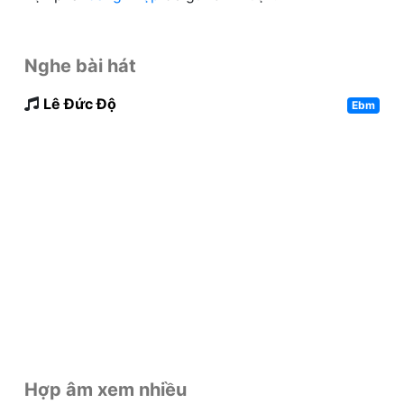
Nghe bài hát
Lê Đức Độ
Ebm
Hợp âm xem nhiều