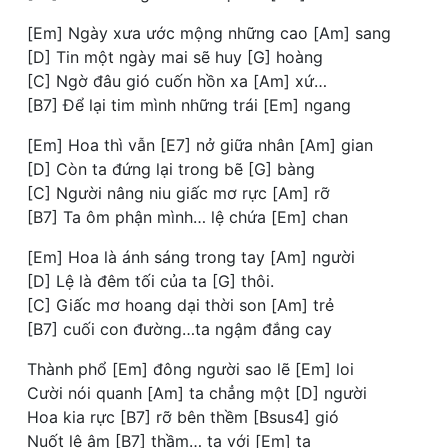
[Em] Ngày xưa ước mộng những cao [Am] sang
[D] Tin một ngày mai sẽ huy [G] hoàng
[C] Ngờ đâu gió cuốn hồn xa [Am] xứ…
[B7] Để lại tim mình những trái [Em] ngang
[Em] Hoa thì vẫn [E7] nở giữa nhân [Am] gian
[D] Còn ta đứng lại trong bẽ [G] bàng
[C] Người nâng niu giấc mơ rực [Am] rỡ
[B7] Ta ôm phận mình… lệ chứa [Em] chan
[Em] Hoa là ánh sáng trong tay [Am] người
[D] Lệ là đêm tối của ta [G] thôi.
[C] Giấc mơ hoang dại thời son [Am] trẻ
[B7] cuối con đường…ta ngậm đắng cay
Thành phổ [Em] đông người sao lẽ [Em] loi
Cười nói quanh [Am] ta chẳng một [D] người
Hoa kia rực [B7] rỡ bên thềm [Bsus4] gió
Nuốt lệ âm [B7] thầm… ta với [Em] ta