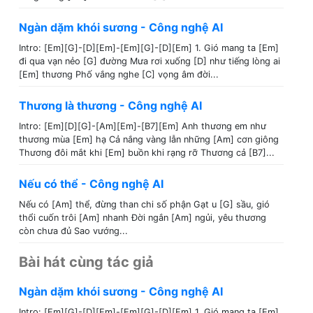
Ngàn dặm khói sương - Công nghệ AI
Intro: [Em][G]-[D][Em]-[Em][G]-[D][Em] 1. Gió mang ta [Em]
đi qua vạn nẻo [G] đường Mưa rơi xuống [D] như tiếng lòng ai
[Em] thương Phố vắng nghe [C] vọng âm đời...
Thương là thương - Công nghệ AI
Intro: [Em][D][G]-[Am][Em]-[B7][Em] Anh thương em như
thương mùa [Em] hạ Cả nắng vàng lẫn những [Am] cơn giông
Thương đôi mắt khi [Em] buồn khi rạng rỡ Thương cả [B7]...
Nếu có thể - Công nghệ AI
Nếu có [Am] thể, đừng than chi số phận Gạt u [G] sầu, gió
thổi cuốn trôi [Am] nhanh Đời ngắn [Am] ngủi, yêu thương
còn chưa đủ Sao vướng...
Bài hát cùng tác giả
Ngàn dặm khói sương - Công nghệ AI
Intro: [Em][G]-[D][Em]-[Em][G]-[D][Em] 1. Gió mang ta [Em]