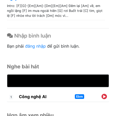
Intro: [F][G]-[Em][Am]-[Dm][Em][Am] Đêm lại [Am] về, em
ngồi lặng [F] im mưa ngoài hiên [G] rơi Buốt trái [C] tim, giọt
lệ [F] nhòe như lời trách [Dm] móc vì...
Nhập bình luận
Bạn phải
đăng nhập
để gửi bình luận.
Nghe bài hát
Công nghệ AI
Ebm
1
Hợp âm xem nhiều