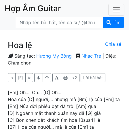
Hợp Âm Guitar
Tìm
Hoa lệ
Chia sẻ
Sáng tác:
Hương My Bông
|
Nhạc Trẻ
| Điệu:
Chưa chọn
b
[F]
#
x2
Lời bài hát
[Em] Oh…. Oh… [D] Oh…
Hoa của [D] người,… nhưng mà [Bm] lệ của [Em] ta
[Em] Nửa đời phiêu bạt đã trôi [Am] qua
[D] Ngoảnh mặt thanh xuân nay đã [G] già
[C] Bon chen đất khách tìm hoa [Bsus4] lệ
[B7] Hoa của người… mà lệ của [Em] ta