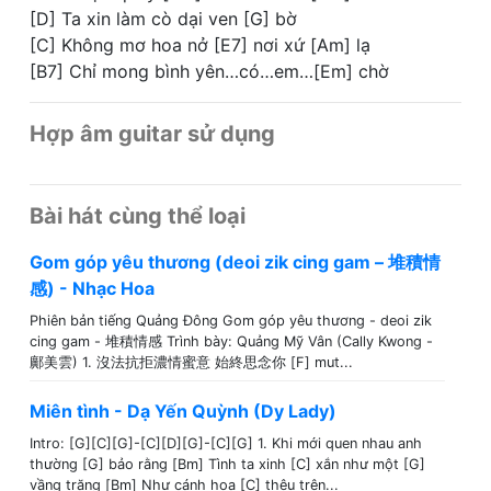
[D] Ta xin làm cò dại ven [G] bờ
[C] Không mơ hoa nở [E7] nơi xứ [Am] lạ
[B7] Chỉ mong bình yên…có…em…[Em] chờ
Hợp âm guitar sử dụng
Bài hát cùng thể loại
Gom góp yêu thương (deoi zik cing gam – 堆積情
感) - Nhạc Hoa
Phiên bản tiếng Quảng Đông Gom góp yêu thương - deoi zik
cing gam - 堆積情感 Trình bày: Quảng Mỹ Vân (Cally Kwong -
鄺美雲) 1. 沒法抗拒濃情蜜意 始終思念你 [F] mut...
Miên tình - Dạ Yến Quỳnh (Dy Lady)
Intro: [G][C][G]-[C][D][G]-[C][G] 1. Khi mới quen nhau anh
thường [G] bảo rằng [Bm] Tình ta xinh [C] xắn như một [G]
vầng trăng [Bm] Như cánh hoa [C] thêu trên...