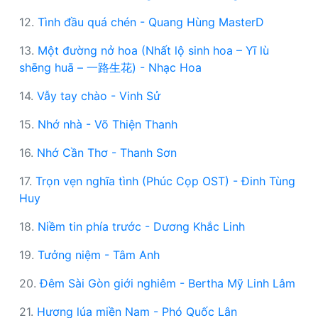
12.
Tình đầu quá chén - Quang Hùng MasterD
13.
Một đường nở hoa (Nhất lộ sinh hoa – Yī lù
shēng huā – 一路生花) - Nhạc Hoa
14.
Vẫy tay chào - Vinh Sử
15.
Nhớ nhà - Võ Thiện Thanh
16.
Nhớ Cần Thơ - Thanh Sơn
17.
Trọn vẹn nghĩa tình (Phúc Cọp OST) - Đinh Tùng
Huy
18.
Niềm tin phía trước - Dương Khắc Linh
19.
Tưởng niệm - Tâm Anh
20.
Đêm Sài Gòn giới nghiêm - Bertha Mỹ Linh Lâm
21.
Hương lúa miền Nam - Phó Quốc Lân