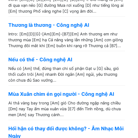
đi qua vạn nẻo [G] đường Mưa rơi xuống [D] như tiếng lòng ai
[Em] thương Phố vắng nghe [C] vọng âm đời...
Thương là thương - Công nghệ AI
Intro: [Em][D][G]-[Am][Em]-[B7][Em] Anh thương em như
thương mùa [Em] hạ Cả nắng vàng lẫn những [Am] cơn giông
Thương đôi mắt khi [Em] buồn khi rạng rỡ Thương cả [B7]...
Nếu có thể - Công nghệ AI
Nếu có [Am] thể, đừng than chi số phận Gạt u [G] sầu, gió
thổi cuốn trôi [Am] nhanh Đời ngắn [Am] ngủi, yêu thương
còn chưa đủ Sao vướng...
Mùa Xuân chim én gọi người - Công nghệ AI
Ai thả vàng bay trong [Am] gió Cho đường ngập nắng chiều
[Dm] nay Tay ấm mùa xuân vừa [E7] đến Tình nồng, dù chưa
men [Am] say Thương cánh...
Hối hận có thay đổi được không? - Âm Nhạc Mỗi
Ngày