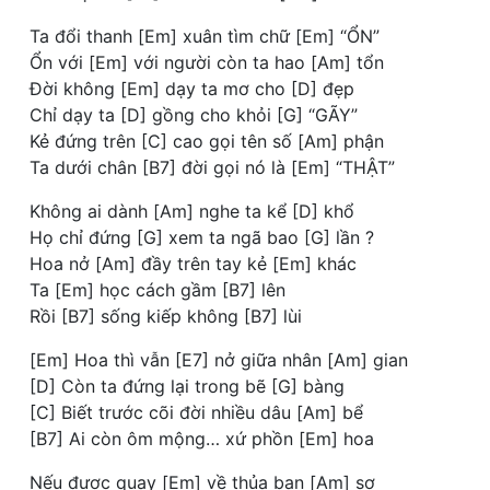
Ta đổi thanh [Em] xuân tìm chữ [Em] “ỔN”
Ổn với [Em] với người còn ta hao [Am] tổn
Đời không [Em] dạy ta mơ cho [D] đẹp
Chỉ dạy ta [D] gồng cho khỏi [G] “GÃY”
Kẻ đứng trên [C] cao gọi tên số [Am] phận
Ta dưới chân [B7] đời gọi nó là [Em] “THẬT”
Không ai dành [Am] nghe ta kể [D] khổ
Họ chỉ đứng [G] xem ta ngã bao [G] lần ?
Hoa nở [Am] đầy trên tay kẻ [Em] khác
Ta [Em] học cách gầm [B7] lên
Rồi [B7] sống kiếp không [B7] lùi
[Em] Hoa thì vẫn [E7] nở giữa nhân [Am] gian
[D] Còn ta đứng lại trong bẽ [G] bàng
[C] Biết trước cõi đời nhiều dâu [Am] bể
[B7] Ai còn ôm mộng… xứ phồn [Em] hoa
Nếu được quay [Em] về thủa ban [Am] sơ