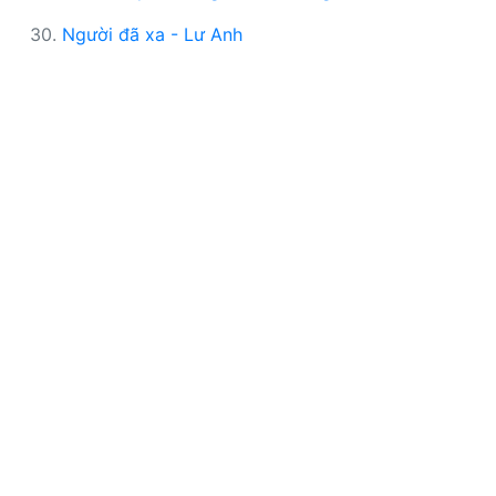
30.
Người đã xa - Lư Anh