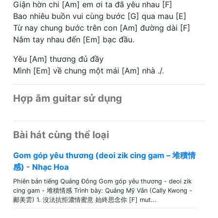
Giận hờn chi [Am] em ơi ta đã yêu nhau [F]
Bao nhiêu buồn vui cùng bước [G] qua mau [E]
Từ nay chung bước trên con [Am] đường dài [F]
Nắm tay nhau đến [Em] bạc đầu.
Yêu [Am] thương đủ đầy
Mình [Em] về chung một mái [Am] nhà ./.
Hợp âm guitar sử dụng
Bài hát cùng thể loại
Gom góp yêu thương (deoi zik cing gam – 堆積情
感) - Nhạc Hoa
Phiên bản tiếng Quảng Đông Gom góp yêu thương - deoi zik
cing gam - 堆積情感 Trình bày: Quảng Mỹ Vân (Cally Kwong -
鄺美雲) 1. 沒法抗拒濃情蜜意 始終思念你 [F] mut...