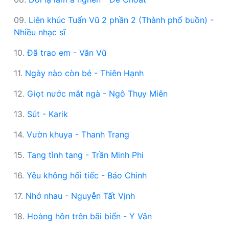
09.
Liên khúc Tuấn Vũ 2 phần 2 (Thành phố buồn) -
Nhiều nhạc sĩ
10.
Đã trao em - Văn Vũ
11.
Ngày nào còn bé - Thiên Hạnh
12.
Giọt nước mắt ngà - Ngô Thụy Miên
13.
Sút - Karik
14.
Vườn khuya - Thanh Trang
15.
Tang tình tang - Trần Minh Phi
16.
Yêu không hối tiếc - Bảo Chinh
17.
Nhớ nhau - Nguyễn Tất Vịnh
18.
Hoàng hôn trên bãi biển - Y Vân