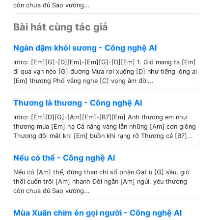
còn chưa đủ Sao vướng...
Bài hát cùng tác giả
Ngàn dặm khói sương - Công nghệ AI
Intro: [Em][G]-[D][Em]-[Em][G]-[D][Em] 1. Gió mang ta [Em]
đi qua vạn nẻo [G] đường Mưa rơi xuống [D] như tiếng lòng ai
[Em] thương Phố vắng nghe [C] vọng âm đời...
Thương là thương - Công nghệ AI
Intro: [Em][D][G]-[Am][Em]-[B7][Em] Anh thương em như
thương mùa [Em] hạ Cả nắng vàng lẫn những [Am] cơn giông
Thương đôi mắt khi [Em] buồn khi rạng rỡ Thương cả [B7]...
Nếu có thể - Công nghệ AI
Nếu có [Am] thể, đừng than chi số phận Gạt u [G] sầu, gió
thổi cuốn trôi [Am] nhanh Đời ngắn [Am] ngủi, yêu thương
còn chưa đủ Sao vướng...
Mùa Xuân chim én gọi người - Công nghệ AI