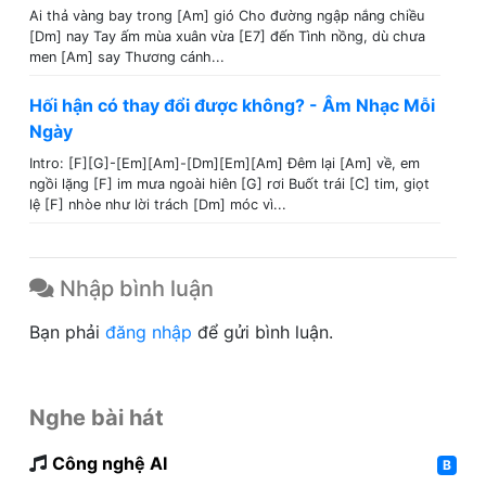
Ai thả vàng bay trong [Am] gió Cho đường ngập nắng chiều
[Dm] nay Tay ấm mùa xuân vừa [E7] đến Tình nồng, dù chưa
men [Am] say Thương cánh...
Hối hận có thay đổi được không? - Âm Nhạc Mỗi
Ngày
Intro: [F][G]-[Em][Am]-[Dm][Em][Am] Đêm lại [Am] về, em
ngồi lặng [F] im mưa ngoài hiên [G] rơi Buốt trái [C] tim, giọt
lệ [F] nhòe như lời trách [Dm] móc vì...
Nhập bình luận
Bạn phải
đăng nhập
để gửi bình luận.
Nghe bài hát
Công nghệ AI
B