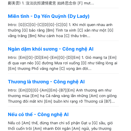
鄺美雲) 1. 沒法抗拒濃情蜜意 始終思念你 [F] mut...
Miên tình - Dạ Yến Quỳnh (Dy Lady)
Intro: [G][C][G]-[C][D][G]-[C][G] 1. Khi mới quen nhau anh
thường [G] bảo rằng [Bm] Tình ta xinh [C] xắn như một [G]
vầng trăng [Bm] Như cánh hoa [C] thêu trên...
Ngàn dặm khói sương - Công nghệ AI
Intro: [Em][G]-[D][Em]-[Em][G]-[D][Em] 1. Gió mang ta [Em]
đi qua vạn nẻo [G] đường Mưa rơi xuống [D] như tiếng lòng ai
[Em] thương Phố vắng nghe [C] vọng âm đời...
Thương là thương - Công nghệ AI
Intro: [Em][D][G]-[Am][Em]-[B7][Em] Anh thương em như
thương mùa [Em] hạ Cả nắng vàng lẫn những [Am] cơn giông
Thương đôi mắt khi [Em] buồn khi rạng rỡ Thương cả [B7]...
Nếu có thể - Công nghệ AI
Nếu có [Am] thể, đừng than chi số phận Gạt u [G] sầu, gió
thổi cuốn trôi [Am] nhanh Đời ngắn [Am] ngủi, yêu thương