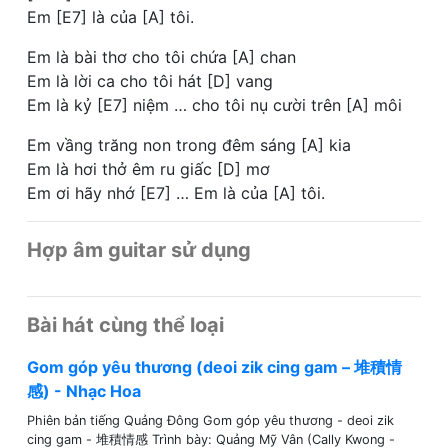
Em [E7] là của [A] tôi.
Em là bài thơ cho tôi chứa [A] chan
Em là lời ca cho tôi hát [D] vang
Em là kỷ [E7] niệm … cho tôi nụ cười trên [A] môi
Em vầng trăng non trong đêm sáng [A] kia
Em là hơi thở êm ru giấc [D] mơ
Em ơi hãy nhớ [E7] … Em là của [A] tôi.
Hợp âm guitar sử dụng
Bài hát cùng thể loại
Gom góp yêu thương (deoi zik cing gam – 堆積情
感) - Nhạc Hoa
Phiên bản tiếng Quảng Đông Gom góp yêu thương - deoi zik
cing gam - 堆積情感 Trình bày: Quảng Mỹ Vân (Cally Kwong -