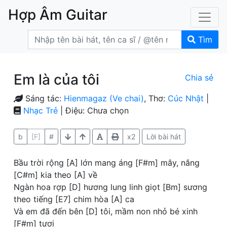
Hợp Âm Guitar
Tìm
Em là của tôi
Chia sẻ
Sáng tác:
Hienmagaz (Ve chai)
, Thơ:
Cúc Nhật
|
Nhạc Trẻ
| Điệu: Chưa chọn
b
[F]
#
x2
Lời bài hát
Bầu trời rộng [A] lớn mang áng [F#m] mây, nắng
[C#m] kia theo [A] về
Ngàn hoa rợp [D] hương lung linh giọt [Bm] sương
theo tiếng [E7] chim hòa [A] ca
Và em đã đến bên [D] tôi, mầm non nhỏ bé xinh
[F#m] tươi