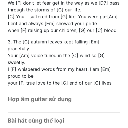
We [F] don’t let fear get in the way as we [D7] pass
through the storms of [G] our life.
[C] You… suffered from [G] life. You were pa-[Am]
tient and always [Em] showed your pride
when [F] raising up our children, [G] our [C] blood
3. The [C] autumn leaves kept falling [Em]
gracefully.
Your [Am] voice tuned in the [C] wind so [G]
sweetly.
I [F] whispered words from my heart, I am [Em]
proud to be
your [F] true love to the [G] end of our [C] lives.
Hợp âm guitar sử dụng
Bài hát cùng thể loại