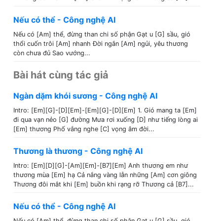
Nếu có thể - Công nghệ AI
Nếu có [Am] thể, đừng than chi số phận Gạt u [G] sầu, gió
thổi cuốn trôi [Am] nhanh Đời ngắn [Am] ngủi, yêu thương
còn chưa đủ Sao vướng...
Bài hát cùng tác giả
Ngàn dặm khói sương - Công nghệ AI
Intro: [Em][G]-[D][Em]-[Em][G]-[D][Em] 1. Gió mang ta [Em]
đi qua vạn nẻo [G] đường Mưa rơi xuống [D] như tiếng lòng ai
[Em] thương Phố vắng nghe [C] vọng âm đời...
Thương là thương - Công nghệ AI
Intro: [Em][D][G]-[Am][Em]-[B7][Em] Anh thương em như
thương mùa [Em] hạ Cả nắng vàng lẫn những [Am] cơn giông
Thương đôi mắt khi [Em] buồn khi rạng rỡ Thương cả [B7]...
Nếu có thể - Công nghệ AI
Nếu có [Am] thể, đừng than chi số phận Gạt u [G] sầu, gió