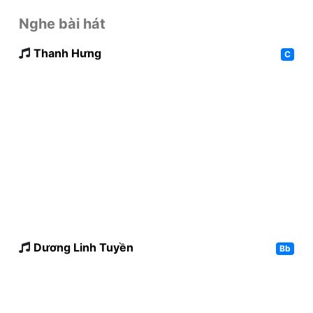
Nghe bài hát
Thanh Hưng
C
Dương Linh Tuyền
Bb