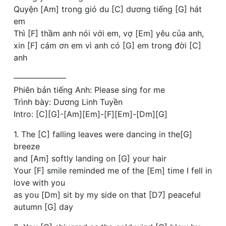
Quyện [Am] trong gió du [C] dương tiếng [G] hát
em
Thì [F] thầm anh nói với em, vợ [Em] yêu của anh,
xin [F] cám ơn em vì anh có [G] em trong đời [C]
anh
——————–
Phiên bản tiếng Anh: Please sing for me
Trình bày: Dương Linh Tuyền
Intro: [C][G]-[Am][Em]-[F][Em]-[Dm][G]
1. The [C] falling leaves were dancing in the[G]
breeze
and [Am] softly landing on [G] your hair
Your [F] smile reminded me of the [Em] time I fell in
love with you
as you [Dm] sit by my side on that [D7] peaceful
autumn [G] day