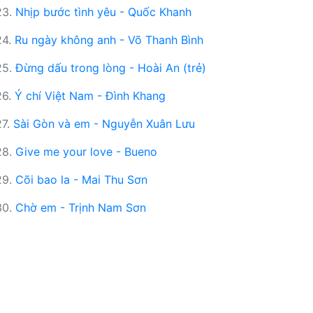
23.
Nhịp bước tình yêu - Quốc Khanh
24.
Ru ngày không anh - Võ Thanh Bình
25.
Đừng dấu trong lòng - Hoài An (trẻ)
26.
Ý chí Việt Nam - Đình Khang
27.
Sài Gòn và em - Nguyễn Xuân Lưu
28.
Give me your love - Bueno
29.
Cõi bao la - Mai Thu Sơn
30.
Chờ em - Trịnh Nam Sơn