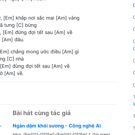
y, [Em] khắp nơi sắc mai [Am] vàng
rã tưng [C] bừng
, [Em] đừng đợi tết sau [Am] về
 [Am] đâu.
 [Em] chẳng mong ước điều [Am] gì
ong [C] nhà
 [Em] đừng đợi tết sau [Am] về
rở [Am] về.
Bài hát cùng tác giả
–
Ngàn dặm khói sương - Công nghệ AI
Intro: [Em][G]-[D][Em]-[Em][G]-[D][Em] 1. Gió mang