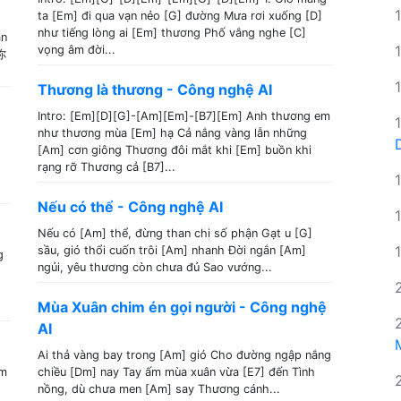
ta [Em] đi qua vạn nẻo [G] đường Mưa rơi xuống [D]
như tiếng lòng ai [Em] thương Phố vắng nghe [C]
ân
vọng âm đời...
你
Thương là thương - Công nghệ AI
Intro: [Em][D][G]-[Am][Em]-[B7][Em] Anh thương em
như thương mùa [Em] hạ Cả nắng vàng lẫn những
[Am] cơn giông Thương đôi mắt khi [Em] buồn khi
rạng rỡ Thương cả [B7]...
Nếu có thể - Công nghệ AI
Nếu có [Am] thể, đừng than chi số phận Gạt u [G]
sầu, gió thổi cuốn trôi [Am] nhanh Đời ngắn [Am]
g
ngủi, yêu thương còn chưa đủ Sao vướng...
Mùa Xuân chim én gọi người - Công nghệ
AI
Ai thả vàng bay trong [Am] gió Cho đường ngập nắng
em
chiều [Dm] nay Tay ấm mùa xuân vừa [E7] đến Tình
nồng, dù chưa men [Am] say Thương cánh...