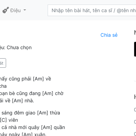
Điệu
Chia sẻ
ệu: Chưa chọn
át
 mấy cũng phải [Am] về
cha
 bạn bè cũng đang [Am] chờ
ải về [Am] nhà.
ắp sáng đêm giao [Am] thừa
[C] viên
] cả nhà mới quây [Am] quần
 bảy ngày [Am] xuân.