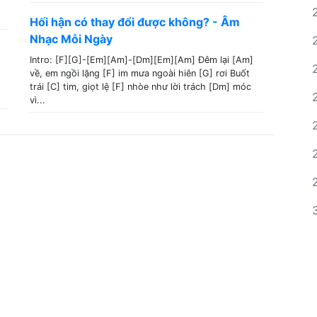
Hối hận có thay đổi được không? - Âm
Nhạc Mỗi Ngày
Intro: [F][G]-[Em][Am]-[Dm][Em][Am] Đêm lại [Am]
về, em ngồi lặng [F] im mưa ngoài hiên [G] rơi Buốt
trái [C] tim, giọt lệ [F] nhòe như lời trách [Dm] móc
vì...