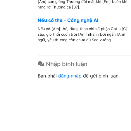
[Am] cơn giông Thương đôi mắt khi [Em] buồn khi
rạng rỡ Thương cả [B7]...
Nếu có thể - Công nghệ AI
Nếu có [Am] thể, đừng than chi số phận Gạt u [G]
sầu, gió thổi cuốn trôi [Am] nhanh Đời ngắn [Am]
ngủi, yêu thương còn chưa đủ Sao vướng...
Nhập bình luận
Bạn phải
đăng nhập
để gửi bình luận.