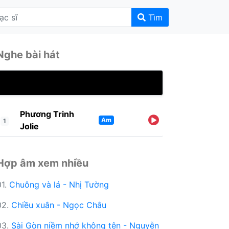
Tìm
Nghe bài hát
Phương Trinh
Am
1
Jolie
Hợp âm xem nhiều
01.
Chuông và lá - Nhị Tường
02.
Chiều xuân - Ngọc Châu
03.
Sài Gòn niềm nhớ không tên - Nguyễn