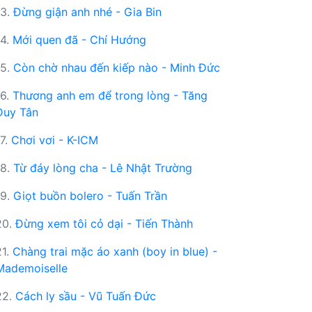
13.
Đừng giận anh nhé - Gia Bin
14.
Mới quen đã - Chí Hướng
15.
Còn chờ nhau đến kiếp nào - Minh Đức
16.
Thương anh em để trong lòng - Tăng
Duy Tân
17.
Chơi vơi - K-ICM
18.
Từ đáy lòng cha - Lê Nhật Trường
19.
Giọt buồn bolero - Tuấn Trần
20.
Đừng xem tôi cỏ dại - Tiến Thành
21.
Chàng trai mặc áo xanh (boy in blue) -
Mademoiselle
22.
Cách ly sầu - Vũ Tuấn Đức