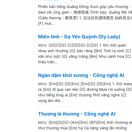
Phiên bản tiếng Quảng Đông Gom góp yêu thương -
deoi zik cing gam - 堆積情感 Trình bày: Quảng Mỹ V
(Cally Kwong - 鄺美雲) 1. 沒法抗拒濃情蜜意 始終思念
[F] mut...
Miên tình - Dạ Yến Quỳnh (Dy Lady)
Intro: [G][C][G]-[C][D][G]-[C][G] 1. Khi mới quen
nhau anh thường [G] bảo rằng [Bm] Tình ta xinh [C]
xắn như một [G] vầng trăng [Bm] Như cánh hoa [C]
thêu trên...
Ngàn dặm khói sương - Công nghệ AI
Intro: [Em][G]-[D][Em]-[Em][G]-[D][Em] 1. Gió man
ta [Em] đi qua vạn nẻo [G] đường Mưa rơi xuống [D]
như tiếng lòng ai [Em] thương Phố vắng nghe [C]
vọng âm đời...
Thương là thương - Công nghệ AI
Intro: [Em][D][G]-[Am][Em]-[B7][Em] Anh thương 
như thương mùa [Em] hạ Cả nắng vàng lẫn những