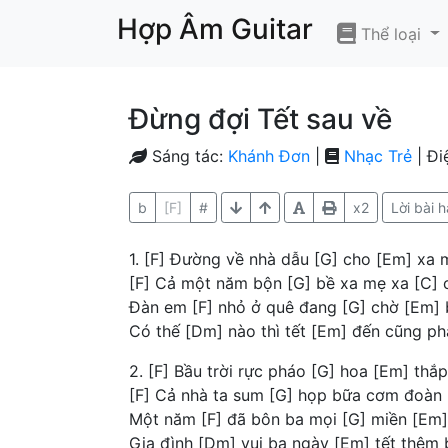
Hợp Âm Guitar
Thể loại
Đừng đợi Tết sau về
Sáng tác:
Khánh Đơn
|
Nhạc Trẻ
| Đi
b
[F]
#
x2
Lời bài h
1. [F] Đường về nhà dẫu [G] cho [Em] xa
[F] Cả một năm bộn [G] bề xa mẹ xa [C] 
Đàn em [F] nhỏ ở quê đang [G] chờ [Em]
Có thế [Dm] nào thì tết [Em] đến cũng ph
2. [F] Bầu trời rực pháo [G] hoa [Em] th
[F] Cả nhà ta sum [G] họp bữa cơm đoàn 
Một năm [F] đã bôn ba mọi [G] miền [Em
Gia đình [Dm] vui ba ngày [Em] tết thêm