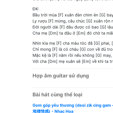
ĐK:
Bầu trời mùa [F] xuân đàn chim én [G] ba
Ly rượu [F] mừng, câu chúc [G] xuân rộn 
Đời người dài [F] đâu được có bao [G] lâu
Cha mẹ [Dm] ta đâu ở [Em] đó chờ ta mãi
Nhìn kìa mẹ [F] cha màu tóc đã [G] phai,
Chỉ mong [F] là có cháu [G] con về đủ tr
Mặc kệ là [F] năm rồi nếu không [G] may,
Với cha [Dm] mẹ xuân sẽ [Em] về khi ta t
Hợp âm guitar sử dụng
Bài hát cùng thể loại
Gom góp yêu thương (deoi zik cing gam 
堆積情感) - Nhạc Hoa