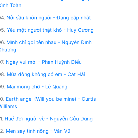
Đình Toàn
04.
Nỗi sầu khôn nguôi - Đang cập nhật
05.
Yêu một người thật khó - Huy Cường
06.
Mình chỉ gọi tên nhau - Nguyễn Đình
Chương
07.
Ngày vui mới - Phan Huỳnh Điểu
08.
Mùa đông không có em - Cát Hải
09.
Mãi mong chờ - Lê Quang
10.
Earth angel (Will you be mine) - Curtis
Williams
11.
Huế đợi người về - Nguyễn Cửu Dũng
12.
Men say tình nồng - Văn Vũ