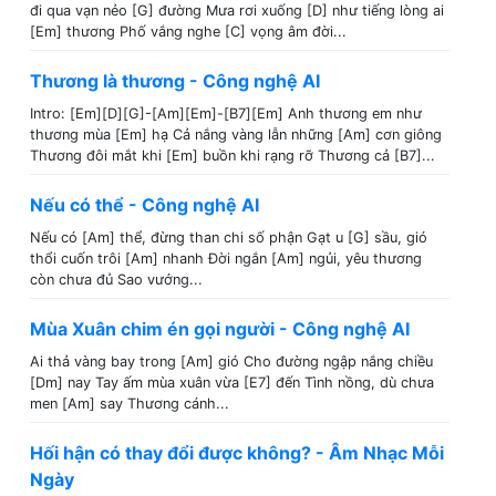
đi qua vạn nẻo [G] đường Mưa rơi xuống [D] như tiếng lòng ai
[Em] thương Phố vắng nghe [C] vọng âm đời...
Thương là thương - Công nghệ AI
Intro: [Em][D][G]-[Am][Em]-[B7][Em] Anh thương em như
thương mùa [Em] hạ Cả nắng vàng lẫn những [Am] cơn giông
Thương đôi mắt khi [Em] buồn khi rạng rỡ Thương cả [B7]...
Nếu có thể - Công nghệ AI
Nếu có [Am] thể, đừng than chi số phận Gạt u [G] sầu, gió
thổi cuốn trôi [Am] nhanh Đời ngắn [Am] ngủi, yêu thương
còn chưa đủ Sao vướng...
Mùa Xuân chim én gọi người - Công nghệ AI
Ai thả vàng bay trong [Am] gió Cho đường ngập nắng chiều
[Dm] nay Tay ấm mùa xuân vừa [E7] đến Tình nồng, dù chưa
men [Am] say Thương cánh...
Hối hận có thay đổi được không? - Âm Nhạc Mỗi
Ngày