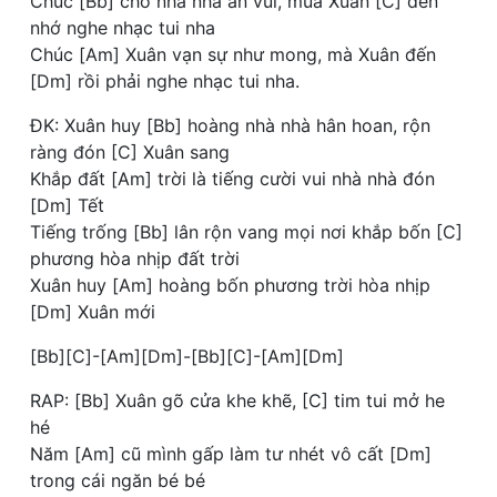
Chúc [Bb] cho nhà nhà an vui, mùa Xuân [C] đến
nhớ nghe nhạc tui nha
Chúc [Am] Xuân vạn sự như mong, mà Xuân đến
[Dm] rồi phải nghe nhạc tui nha.
ĐK: Xuân huy [Bb] hoàng nhà nhà hân hoan, rộn
ràng đón [C] Xuân sang
Khắp đất [Am] trời là tiếng cười vui nhà nhà đón
[Dm] Tết
Tiếng trống [Bb] lân rộn vang mọi nơi khắp bốn [C]
phương hòa nhịp đất trời
Xuân huy [Am] hoàng bốn phương trời hòa nhịp
[Dm] Xuân mới
[Bb][C]-[Am][Dm]-[Bb][C]-[Am][Dm]
RAP: [Bb] Xuân gõ cửa khe khẽ, [C] tim tui mở he
hé
Năm [Am] cũ mình gấp làm tư nhét vô cất [Dm]
trong cái ngăn bé bé