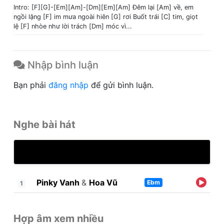
Intro: [F][G]-[Em][Am]-[Dm][Em][Am] Đêm lại [Am] về, em
ngồi lặng [F] im mưa ngoài hiên [G] rơi Buốt trái [C] tim, giọt
lệ [F] nhòe như lời trách [Dm] móc vì...
Nhập bình luận
Bạn phải
đăng nhập
để gửi bình luận.
Nghe bài hát
Pinky Vanh
&
Hoa Vũ
Ebm
1
Hợp âm xem nhiều