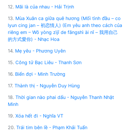
12.
Mãi là của nhau - Hải Trịnh
13.
Mùa Xuân ca giữa quê hương (Mối tình đầu – co
lyun cing jan – 初恋情人) (Em yêu anh theo cách của
riêng em – Wǒ yòng zìjǐ de fāngshì ài nǐ – 我用自己
的方式愛你) - Nhạc Hoa
14.
Mẹ yêu - Phương Uyên
15.
Công tử Bạc Liêu - Thanh Sơn
16.
Biển đợi - Minh Trường
17.
Thành thị - Nguyễn Duy Hùng
18.
Thời gian nào phai dấu - Nguyễn Thanh Nhật
Minh
19.
Xóa hết đi - Nghĩa VT
20.
Trái tim bên lề - Phạm Khải Tuấn