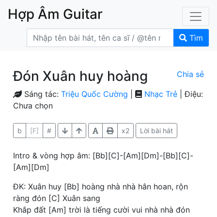
Hợp Âm Guitar
Tìm
Đón Xuân huy hoàng
Chia sẻ
Sáng tác:
Triệu Quốc Cường
|
Nhạc Trẻ
| Điệu:
Chưa chọn
b
[F]
#
x2
Lời bài hát
Intro & vòng hợp âm: [Bb][C]-[Am][Dm]-[Bb][C]-
[Am][Dm]
ĐK: Xuân huy [Bb] hoàng nhà nhà hân hoan, rộn
ràng đón [C] Xuân sang
Khắp đất [Am] trời là tiếng cười vui nhà nhà đón