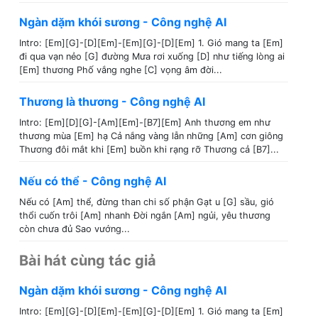
Ngàn dặm khói sương - Công nghệ AI
Intro: [Em][G]-[D][Em]-[Em][G]-[D][Em] 1. Gió mang ta [Em]
đi qua vạn nẻo [G] đường Mưa rơi xuống [D] như tiếng lòng ai
[Em] thương Phố vắng nghe [C] vọng âm đời...
Thương là thương - Công nghệ AI
Intro: [Em][D][G]-[Am][Em]-[B7][Em] Anh thương em như
thương mùa [Em] hạ Cả nắng vàng lẫn những [Am] cơn giông
Thương đôi mắt khi [Em] buồn khi rạng rỡ Thương cả [B7]...
Nếu có thể - Công nghệ AI
Nếu có [Am] thể, đừng than chi số phận Gạt u [G] sầu, gió
thổi cuốn trôi [Am] nhanh Đời ngắn [Am] ngủi, yêu thương
còn chưa đủ Sao vướng...
Bài hát cùng tác giả
Ngàn dặm khói sương - Công nghệ AI
Intro: [Em][G]-[D][Em]-[Em][G]-[D][Em] 1. Gió mang ta [Em]