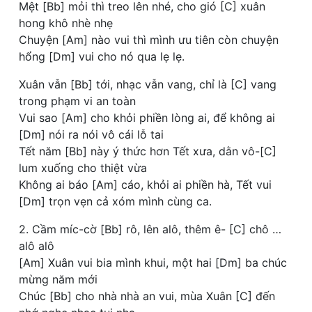
Mệt [Bb] mỏi thì treo lên nhé, cho gió [C] xuân
hong khô nhè nhẹ
Chuyện [Am] nào vui thì mình ưu tiên còn chuyện
hổng [Dm] vui cho nó qua lẹ lẹ.
Xuân vẫn [Bb] tới, nhạc vẫn vang, chỉ là [C] vang
trong phạm vi an toàn
Vui sao [Am] cho khỏi phiền lòng ai, để không ai
[Dm] nói ra nói vô cái lỗ tai
Tết năm [Bb] này ý thức hơn Tết xưa, dằn vô-[C]
lum xuống cho thiệt vừa
Không ai báo [Am] cáo, khỏi ai phiền hà, Tết vui
[Dm] trọn vẹn cả xóm mình cùng ca.
2. Cầm míc-cờ [Bb] rô, lên alô, thêm ê- [C] chô …
alô alô
[Am] Xuân vui bia mình khui, một hai [Dm] ba chúc
mừng năm mới
Chúc [Bb] cho nhà nhà an vui, mùa Xuân [C] đến