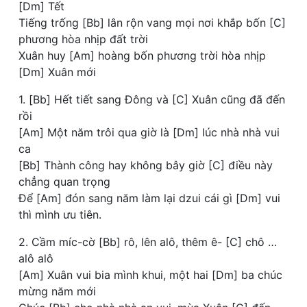
[Dm] Tết
Tiếng trống [Bb] lân rộn vang mọi nơi khắp bốn [C]
phương hòa nhịp đất trời
Xuân huy [Am] hoàng bốn phương trời hòa nhịp
[Dm] Xuân mới
1. [Bb] Hết tiết sang Đông và [C] Xuân cũng đã đến
rồi
[Am] Một năm trôi qua giờ là [Dm] lúc nhà nhà vui
ca
[Bb] Thành công hay không bây giờ [C] điều này
chẳng quan trọng
Để [Am] đón sang năm làm lại dzui cái gì [Dm] vui
thì mình ưu tiên.
2. Cầm míc-cờ [Bb] rô, lên alô, thêm ê- [C] chô …
alô alô
[Am] Xuân vui bia mình khui, một hai [Dm] ba chúc
mừng năm mới