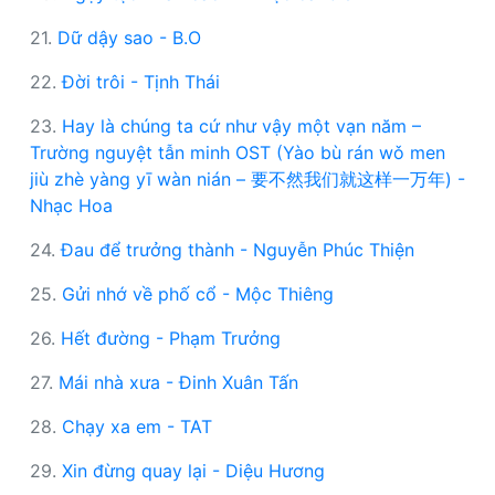
21.
Dữ dậy sao - B.O
22.
Đời trôi - Tịnh Thái
23.
Hay là chúng ta cứ như vậy một vạn năm –
Trường nguyệt tẫn minh OST (Yào bù rán wǒ men
jiù zhè yàng yī wàn nián – 要不然我们就这样一万年) -
Nhạc Hoa
24.
Đau để trưởng thành - Nguyễn Phúc Thiện
25.
Gửi nhớ về phố cổ - Mộc Thiêng
26.
Hết đường - Phạm Trưởng
27.
Mái nhà xưa - Đinh Xuân Tấn
28.
Chạy xa em - TAT
29.
Xin đừng quay lại - Diệu Hương