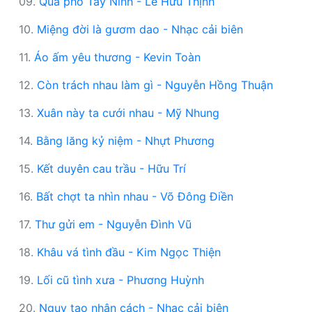
09.
Qua phố Tây Ninh - Lê Hữu Thịnh
10.
Miệng đời là gươm dao - Nhạc cải biên
11.
Áo ấm yêu thương - Kevin Toàn
12.
Còn trách nhau làm gì - Nguyễn Hồng Thuận
13.
Xuân này ta cưới nhau - Mỹ Nhung
14.
Bằng lăng kỷ niệm - Nhựt Phương
15.
Kết duyên cau trầu - Hữu Trí
16.
Bất chợt ta nhìn nhau - Võ Đông Điền
17.
Thư gửi em - Nguyễn Đình Vũ
18.
Khâu vá tình đầu - Kim Ngọc Thiện
19.
Lối cũ tình xưa - Phương Huỳnh
20.
Ngụy tạo nhân cách - Nhạc cải biên