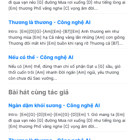
đi qua vạn nẻo [G] đường Mưa rơi xuống [D] như tiếng lòng ai
[Em] thương Phố vắng nghe [C] vọng âm đời...
Thương là thương - Công nghệ AI
Intro: [Em][D][G]-[Am][Em]-[B7][Em] Anh thương em như
thương mùa [Em] hạ Cả nắng vàng lẫn những [Am] cơn giông
Thương đôi mắt khi [Em] buồn khi rạng rỡ Thương cả [B7]...
Nếu có thể - Công nghệ AI
Nếu có [Am] thể, đừng than chi số phận Gạt u [G] sầu, gió
thổi cuốn trôi [Am] nhanh Đời ngắn [Am] ngủi, yêu thương
còn chưa đủ Sao vướng...
Bài hát cùng tác giả
Ngàn dặm khói sương - Công nghệ AI
Intro: [Em][G]-[D][Em]-[Em][G]-[D][Em] 1. Gió mang ta [Em]
đi qua vạn nẻo [G] đường Mưa rơi xuống [D] như tiếng lòng ai
[Em] thương Phố vắng nghe [C] vọng âm đời...