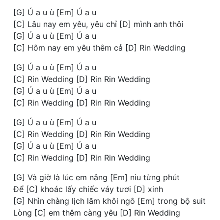
[G] Ú a u ù [Em] Ú a u
[C] Lâu nay em yêu, yêu chỉ [D] mình anh thôi
[G] Ú a u ù [Em] Ú a u
[C] Hôm nay em yêu thêm cả [D] Rin Wedding
[G] Ú a u ù [Em] Ú a u
[C] Rin Wedding [D] Rin Rin Wedding
[G] Ú a u ù [Em] Ú a u
[C] Rin Wedding [D] Rin Rin Wedding
[G] Ú a u ù [Em] Ú a u
[C] Rin Wedding [D] Rin Rin Wedding
[G] Ú a u ù [Em] Ú a u
[C] Rin Wedding [D] Rin Rin Wedding
[G] Và giờ là lúc em nâng [Em] niu từng phút
Để [C] khoác lấy chiếc váy tươi [D] xinh
[G] Nhìn chàng lịch lãm khôi ngô [Em] trong bộ suit
Lòng [C] em thêm càng yêu [D] Rin Wedding