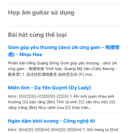
Hợp âm guitar sử dụng
Bài hát cùng thể loại
Gom góp yêu thương (deoi zik cing gam – 堆積情
感) - Nhạc Hoa
Phiên bản tiếng Quảng Đông Gom góp yêu thương - deoi zik
cing gam - 堆積情感 Trình bày: Quảng Mỹ Vân (Cally Kwong -
鄺美雲) 1. 沒法抗拒濃情蜜意 始終思念你 [F] mut...
Miên tình - Dạ Yến Quỳnh (Dy Lady)
Intro: [G][C][G]-[C][D][G]-[C][G] 1. Khi mới quen nhau anh
thường [G] bảo rằng [Bm] Tình ta xinh [C] xắn như một [G]
vầng trăng [Bm] Như cánh hoa [C] thêu trên...
Ngàn dặm khói sương - Công nghệ AI
Intro: [Em][G]-[D][Em]-[Em][G]-[D][Em] 1. Gió mang ta [Em]