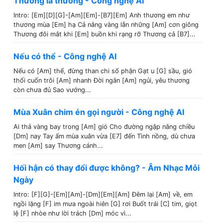
Thương là thương - Công nghệ AI
Intro: [Em][D][G]-[Am][Em]-[B7][Em] Anh thương em như
thương mùa [Em] hạ Cả nắng vàng lẫn những [Am] cơn giông
Thương đôi mắt khi [Em] buồn khi rạng rỡ Thương cả [B7]...
Nếu có thể - Công nghệ AI
Nếu có [Am] thể, đừng than chi số phận Gạt u [G] sầu, gió
thổi cuốn trôi [Am] nhanh Đời ngắn [Am] ngủi, yêu thương
còn chưa đủ Sao vướng...
Mùa Xuân chim én gọi người - Công nghệ AI
Ai thả vàng bay trong [Am] gió Cho đường ngập nắng chiều
[Dm] nay Tay ấm mùa xuân vừa [E7] đến Tình nồng, dù chưa
men [Am] say Thương cánh...
Hối hận có thay đổi được không? - Âm Nhạc Mỗi
Ngày
Intro: [F][G]-[Em][Am]-[Dm][Em][Am] Đêm lại [Am] về, em
ngồi lặng [F] im mưa ngoài hiên [G] rơi Buốt trái [C] tim, giọt
lệ [F] nhòe như lời trách [Dm] móc vì...