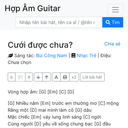
Hợp Âm Guitar
Tìm
Cưới được chưa?
Chia sẻ
Sáng tác:
Bùi Công Nam
|
Nhạc Trẻ
| Điệu:
Chưa chọn
b
[F]
#
x2
Lời bài hát
Vòng hợp âm: [G] [Em] [C] [D]
[G] Nhiều năm [Em] trước em thường mơ [C] mộng
Rằng một [D] mai mình làm cô [G] dâu
Mặc chiếc [Em] váy lung linh sáng [C] ngời
Cùng người [D] yêu về sống chung bạc [G] đầu