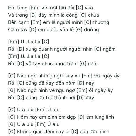
Em từng [Em] vẽ một lâu đài [C] vua
Và trong [D] đấy mình là công [G] chúa
Bên cạnh [Em] em là người mình [C] thương
Cầm tay [D] em bước vào lễ [G] đường
[Em] U…La La [C]
Rồi [D] xung quanh người người nhìn [G] ngắm
[Em] U…La La [C]
Rồi [D] vỗ tay chúc phúc trăm [G] năm
[G] Nào ngờ những nghĩ suy vu [Em] vơ ngày ấy
Rồi [C] cũng đã xảy đến hôm [D] nay
[G] Nào ngờ hình vẽ ngu ngơ [Em] ôi ngày ấy
Rồi [C] cũng đã trở thành nơi [D] đây
[G] Ú a u ù [Em] Ú a u
[C] Hôm nay em xinh em đẹp [D] em lung linh
[G] Ú a u ù [Em] Ú a u
[C] Không gian đêm nay là [D] của đôi mình