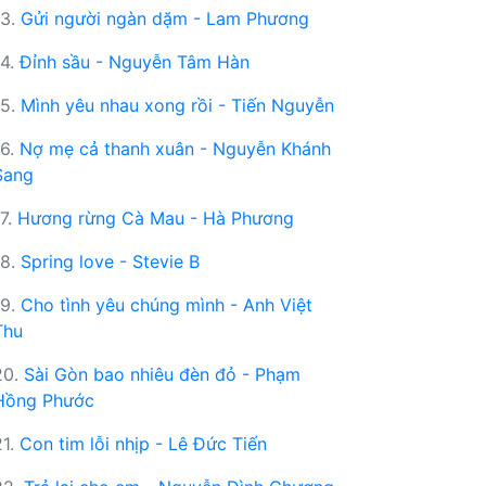
13.
Gửi người ngàn dặm - Lam Phương
14.
Đỉnh sầu - Nguyễn Tâm Hàn
15.
Mình yêu nhau xong rồi - Tiến Nguyễn
16.
Nợ mẹ cả thanh xuân - Nguyễn Khánh
Sang
17.
Hương rừng Cà Mau - Hà Phương
18.
Spring love - Stevie B
19.
Cho tình yêu chúng mình - Anh Việt
Thu
20.
Sài Gòn bao nhiêu đèn đỏ - Phạm
Hồng Phước
21.
Con tim lỗi nhịp - Lê Đức Tiến