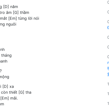
g [D] năm
n tro âm [G] thầm
ắt [Em] từng lời nói
ừng nguôi
anh
 tháng
manh
?
 mộng
i [D] xa
còn thiết [G] tha
 [Em] mãi.
 em