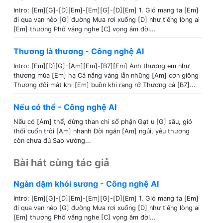
Intro: [Em][G]-[D][Em]-[Em][G]-[D][Em] 1. Gió mang ta [Em]
đi qua vạn nẻo [G] đường Mưa rơi xuống [D] như tiếng lòng ai
[Em] thương Phố vắng nghe [C] vọng âm đời...
Thương là thương - Công nghệ AI
Intro: [Em][D][G]-[Am][Em]-[B7][Em] Anh thương em như
thương mùa [Em] hạ Cả nắng vàng lẫn những [Am] cơn giông
Thương đôi mắt khi [Em] buồn khi rạng rỡ Thương cả [B7]...
Nếu có thể - Công nghệ AI
Nếu có [Am] thể, đừng than chi số phận Gạt u [G] sầu, gió
thổi cuốn trôi [Am] nhanh Đời ngắn [Am] ngủi, yêu thương
còn chưa đủ Sao vướng...
Bài hát cùng tác giả
Ngàn dặm khói sương - Công nghệ AI
Intro: [Em][G]-[D][Em]-[Em][G]-[D][Em] 1. Gió mang ta [Em]
đi qua vạn nẻo [G] đường Mưa rơi xuống [D] như tiếng lòng ai
[Em] thương Phố vắng nghe [C] vọng âm đời...