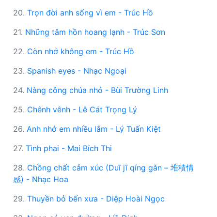
20.
Trọn đời anh sống vì em - Trúc Hồ
21.
Những tâm hồn hoang lạnh - Trúc Sơn
22.
Còn nhớ không em - Trúc Hồ
23.
Spanish eyes - Nhạc Ngoại
24.
Nàng công chúa nhỏ - Bùi Trường Linh
25.
Chênh vênh - Lê Cát Trọng Lý
26.
Anh nhớ em nhiều lắm - Lý Tuấn Kiệt
27.
Tình phai - Mai Bích Thi
28.
Chồng chất cảm xúc (Duī jī qíng gǎn – 堆積情
感) - Nhạc Hoa
29.
Thuyền bỏ bến xưa - Diệp Hoài Ngọc