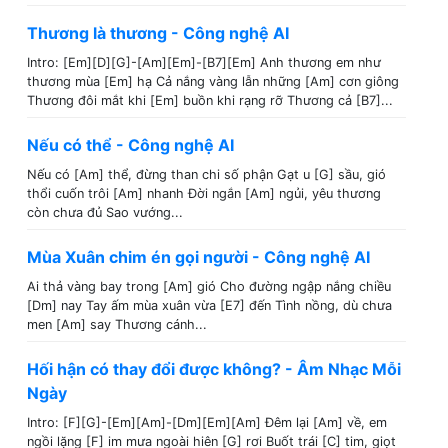
Thương là thương - Công nghệ AI
Intro: [Em][D][G]-[Am][Em]-[B7][Em] Anh thương em như
thương mùa [Em] hạ Cả nắng vàng lẫn những [Am] cơn giông
Thương đôi mắt khi [Em] buồn khi rạng rỡ Thương cả [B7]...
Nếu có thể - Công nghệ AI
Nếu có [Am] thể, đừng than chi số phận Gạt u [G] sầu, gió
thổi cuốn trôi [Am] nhanh Đời ngắn [Am] ngủi, yêu thương
còn chưa đủ Sao vướng...
Mùa Xuân chim én gọi người - Công nghệ AI
Ai thả vàng bay trong [Am] gió Cho đường ngập nắng chiều
[Dm] nay Tay ấm mùa xuân vừa [E7] đến Tình nồng, dù chưa
men [Am] say Thương cánh...
Hối hận có thay đổi được không? - Âm Nhạc Mỗi
Ngày
Intro: [F][G]-[Em][Am]-[Dm][Em][Am] Đêm lại [Am] về, em
ngồi lặng [F] im mưa ngoài hiên [G] rơi Buốt trái [C] tim, giọt