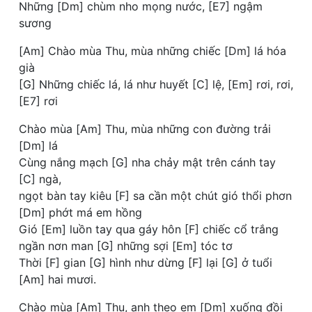
Những [Dm] chùm nho mọng nước, [E7] ngậm
sương
[Am] Chào mùa Thu, mùa những chiếc [Dm] lá hóa
già
[G] Những chiếc lá, lá như huyết [C] lệ, [Em] rơi, rơi,
[E7] rơi
Chào mùa [Am] Thu, mùa những con đường trải
[Dm] lá
Cùng nắng mạch [G] nha chảy mật trên cánh tay
[C] ngà,
ngọt bàn tay kiêu [F] sa cần một chút gió thổi phơn
[Dm] phớt má em hồng
Gió [Em] luồn tay qua gáy hôn [F] chiếc cổ trắng
ngần nơn man [G] những sợi [Em] tóc tơ
Thời [F] gian [G] hình như dừng [F] lại [G] ở tuổi
[Am] hai mươi.
Chào mùa [Am] Thu, anh theo em [Dm] xuống đồi