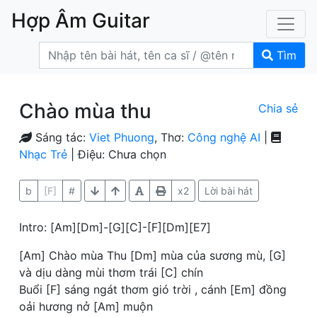
Hợp Âm Guitar
Tìm
Chào mùa thu
Chia sẻ
Sáng tác:
Viet Phuong
, Thơ:
Công nghệ AI
|
Nhạc Trẻ
| Điệu: Chưa chọn
b
[F]
#
x2
Lời bài hát
Intro: [Am][Dm]-[G][C]-[F][Dm][E7]
[Am] Chào mùa Thu [Dm] mùa của sương mù, [G]
và dịu dàng mùi thơm trái [C] chín
Buổi [F] sáng ngát thơm gió trời , cánh [Em] đồng
oải hương nở [Am] muộn