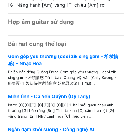
[G] Nắng hanh [Am] vàng [F] chiều [Am] rơi
Hợp âm guitar sử dụng
Bài hát cùng thể loại
Gom góp yêu thương (deoi zik cing gam – 堆積情
感) - Nhạc Hoa
Phiên bản tiếng Quảng Đông Gom góp yêu thương - deoi zik
cing gam - 堆積情感 Trình bày: Quảng Mỹ Vân (Cally Kwong -
鄺美雲) 1. 沒法抗拒濃情蜜意 始終思念你 [F] mut...
Miên tình - Dạ Yến Quỳnh (Dy Lady)
Intro: [G][C][G]-[C][D][G]-[C][G] 1. Khi mới quen nhau anh
thường [G] bảo rằng [Bm] Tình ta xinh [C] xắn như một [G]
vầng trăng [Bm] Như cánh hoa [C] thêu trên...
Ngàn dặm khói sương - Công nghệ AI