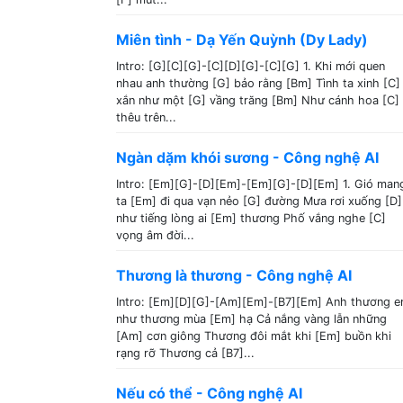
Miên tình - Dạ Yến Quỳnh (Dy Lady)
Intro: [G][C][G]-[C][D][G]-[C][G] 1. Khi mới quen
nhau anh thường [G] bảo rằng [Bm] Tình ta xinh [C]
xắn như một [G] vầng trăng [Bm] Như cánh hoa [C]
thêu trên...
Ngàn dặm khói sương - Công nghệ AI
Intro: [Em][G]-[D][Em]-[Em][G]-[D][Em] 1. Gió man
ta [Em] đi qua vạn nẻo [G] đường Mưa rơi xuống [D]
như tiếng lòng ai [Em] thương Phố vắng nghe [C]
vọng âm đời...
Thương là thương - Công nghệ AI
Intro: [Em][D][G]-[Am][Em]-[B7][Em] Anh thương 
như thương mùa [Em] hạ Cả nắng vàng lẫn những
[Am] cơn giông Thương đôi mắt khi [Em] buồn khi
rạng rỡ Thương cả [B7]...
Nếu có thể - Công nghệ AI