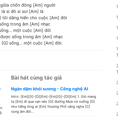
õng giữa chốn đông [Am] người
là si đô si sol [Am] là
] tôi dâng hiến cho cuộc [Am] đời
 sống trong âm [Am] nhạc
 sống… một cuộc [Am] đời
] được sống trong âm [Am] nhạc
 [G] sống… một cuộc [Am] đời.
Bài hát cùng tác giả
–
Ngàn dặm khói sương - Công nghệ AI
Intro: [Em][G]-[D][Em]-[Em][G]-[D][Em] 1. Gió mang
ta [Em] đi qua vạn nẻo [G] đường Mưa rơi xuống [D]
như tiếng lòng ai [Em] thương Phố vắng nghe [C]
ân
vọng âm đời...
你