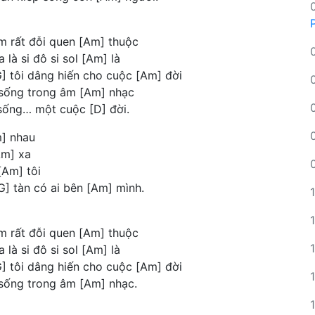
âm rất đỗi quen [Am] thuộc
là si đô si sol [Am] là
G] tôi dâng hiến cho cuộc [Am] đời
 sống trong âm [Am] nhạc
sống… một cuộc [D] đời.
m] nhau
Am] xa
[Am] tôi
[G] tàn có ai bên [Am] mình.
âm rất đỗi quen [Am] thuộc
là si đô si sol [Am] là
G] tôi dâng hiến cho cuộc [Am] đời
 sống trong âm [Am] nhạc.