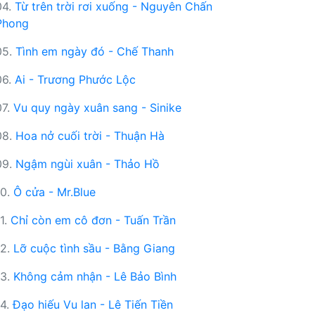
04.
Từ trên trời rơi xuống - Nguyên Chấn
Phong
05.
Tình em ngày đó - Chế Thanh
06.
Ai - Trương Phước Lộc
07.
Vu quy ngày xuân sang - Sinike
08.
Hoa nở cuối trời - Thuận Hà
09.
Ngậm ngùi xuân - Thảo Hồ
10.
Ô cửa - Mr.Blue
11.
Chỉ còn em cô đơn - Tuấn Trần
12.
Lỡ cuộc tình sầu - Bằng Giang
13.
Không cảm nhận - Lê Bảo Bình
14.
Đạo hiếu Vu lan - Lê Tiến Tiền