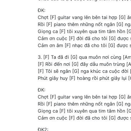
ĐK:
Chợt [F] guitar vang lên bên tai hợp [G] 
Rồi [F] piano thêm những nốt ngân [G] nga 
Giọng ca [F] tôi xuyên qua tim tâm hồn [
Cảm ơn cuộc [F] đời đã cho tôi [G] được
Cảm ơn âm [F] nhạc đã cho tôi [G] được 
3. [F] Ta đã đi [G] qua muôn nơi cùng [A
[F] Rồi đến nơi [G] đây dẫu muôn trùng [
[F] Tôi sẽ ngân [G] nga khúc ca cuộc đời 
Phút giây huy [F] hoàng rồi phút giây lụi 
ĐK:
Chợt [F] guitar vang lên bên tai hợp [G] 
Rồi [F] piano thêm những nốt ngân [G] nga 
Giọng ca [F] tôi xuyên qua tim tâm hồn [
Cảm ơn cuộc [F] đời đã cho tôi [G] được
ĐK2: