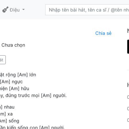
Điệu
Chia sẻ
: Chưa chọn
át
hật rộng [Am] lớn
g [Am] ngực
hiện [Am] hữu
ày, đứng trước mọi [Am] người.
m] nhau
Am] xa
[Am] sống
lần kiếp sống con [Am] người.