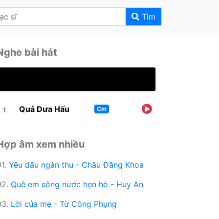
Tìm
Nghe bài hát
Quả Dưa Hấu
Cm
1
Hợp âm xem nhiều
01.
Yêu dấu ngàn thu - Châu Đăng Khoa
02.
Quê em sông nước hẹn hò - Huy An
03.
Lời của mẹ - Từ Công Phụng