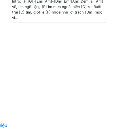
Intro: [F][G]-[Em][Am]-[Dm][Em][Am] Đêm lại [Am]
về, em ngồi lặng [F] im mưa ngoài hiên [G] rơi Buốt
trái [C] tim, giọt lệ [F] nhòe như lời trách [Dm] móc
vì...
liệu