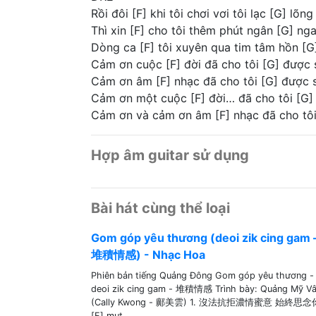
Rồi đôi [F] khi tôi chơi vơi tôi lạc [G] l
Thì xin [F] cho tôi thêm phút ngân [G] nga 
Dòng ca [F] tôi xuyên qua tim tâm hồn [G
Cảm ơn cuộc [F] đời đã cho tôi [G] được
Cảm ơn âm [F] nhạc đã cho tôi [G] được
Cảm ơn một cuộc [F] đời… đã cho tôi [G
Cảm ơn và cảm ơn âm [F] nhạc đã cho tôi
Hợp âm guitar sử dụng
Bài hát cùng thể loại
Gom góp yêu thương (deoi zik cing gam 
堆積情感) - Nhạc Hoa
Phiên bản tiếng Quảng Đông Gom góp yêu thương -
deoi zik cing gam - 堆積情感 Trình bày: Quảng Mỹ V
(Cally Kwong - 鄺美雲) 1. 沒法抗拒濃情蜜意 始終思念
[F] mut...