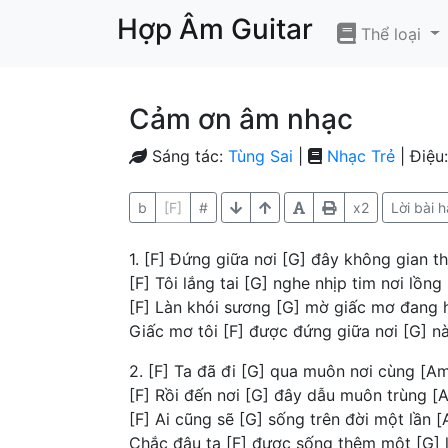
Hợp Âm Guitar
Thể loại
Cảm ơn âm nhạc
Sáng tác:
Tùng Sai
|
Nhạc Trẻ
| Điệu
b
[F]
#
x2
Lời bài h
1. [F] Đứng giữa nơi [G] đây không gian t
[F] Tôi lắng tai [G] nghe nhịp tim nơi lồn
[F] Làn khói sương [G] mờ giấc mơ đang 
Giấc mơ tôi [F] được đứng giữa nơi [G] n
2. [F] Ta đã đi [G] qua muôn nơi cùng [A
[F] Rồi đến nơi [G] đây dẫu muôn trùng [
[F] Ai cũng sẽ [G] sống trên đời một lần 
Chắc đâu ta [F] được sống thêm một [G] 