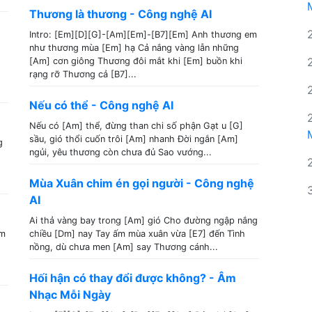
Thương là thương - Công nghệ AI
Intro: [Em][D][G]-[Am][Em]-[B7][Em] Anh thương em
như thương mùa [Em] hạ Cả nắng vàng lẫn những
[Am] cơn giông Thương đôi mắt khi [Em] buồn khi
rạng rỡ Thương cả [B7]...
Nếu có thể - Công nghệ AI
Nếu có [Am] thể, đừng than chi số phận Gạt u [G]
sầu, gió thổi cuốn trôi [Am] nhanh Đời ngắn [Am]
g
ngủi, yêu thương còn chưa đủ Sao vướng...
Mùa Xuân chim én gọi người - Công nghệ
AI
Ai thả vàng bay trong [Am] gió Cho đường ngập nắng
em
chiều [Dm] nay Tay ấm mùa xuân vừa [E7] đến Tình
nồng, dù chưa men [Am] say Thương cánh...
Hối hận có thay đổi được không? - Âm
Nhạc Mỗi Ngày