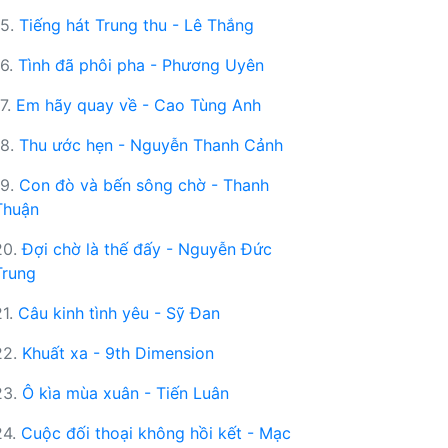
15.
Tiếng hát Trung thu - Lê Thắng
16.
Tình đã phôi pha - Phương Uyên
17.
Em hãy quay về - Cao Tùng Anh
18.
Thu ước hẹn - Nguyễn Thanh Cảnh
19.
Con đò và bến sông chờ - Thanh
Thuận
20.
Đợi chờ là thế đấy - Nguyễn Đức
Trung
21.
Câu kinh tình yêu - Sỹ Đan
22.
Khuất xa - 9th Dimension
23.
Ô kìa mùa xuân - Tiến Luân
24.
Cuộc đối thoại không hồi kết - Mạc