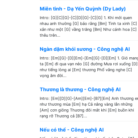
Miên tình - Dạ Yến Quỳnh (Dy Lady)
Intro: [G][C][G]-[C][D][G]-[C][G] 1. Khi mới quen
nhau anh thường [G] bảo rằng [Bm] Tình ta xinh [C]
xắn như một [G] vầng trăng [Bm] Như cánh hoa [C]
thêu trên...
Ngàn dặm khói sương - Công nghệ AI
Intro: [Em][G]-[D][Em]-[Em][G]-[D][Em] 1. Gió man
ta [Em] đi qua vạn nẻo [G] đường Mưa rơi xuống [D]
như tiếng lòng ai [Em] thương Phố vắng nghe [C]
vọng âm đời...
Thương là thương - Công nghệ AI
Intro: [Em][D][G]-[Am][Em]-[B7][Em] Anh thương 
như thương mùa [Em] hạ Cả nắng vàng lẫn những
[Am] cơn giông Thương đôi mắt khi [Em] buồn khi
rạng rỡ Thương cả [B7]...
Nếu có thể - Công nghệ AI