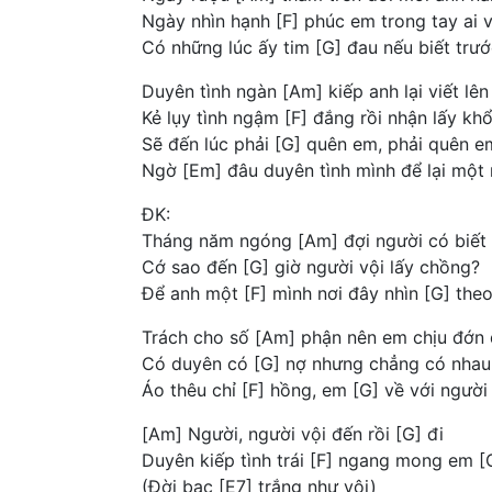
Ngày nhìn hạnh [F] phúc em trong tay ai 
Có những lúc ấy tim [G] đau nếu biết trướ
Duyên tình ngàn [Am] kiếp anh lại viết lên
Kẻ lụy tình ngậm [F] đắng rồi nhận lấy khổ
Sẽ đến lúc phải [G] quên em, phải quên e
Ngờ [Em] đâu duyên tình mình để lại một 
ĐK:
Tháng năm ngóng [Am] đợi người có biết
Cớ sao đến [G] giờ người vội lấy chồng?
Để anh một [F] mình nơi đây nhìn [G] the
Trách cho số [Am] phận nên em chịu đớn
Có duyên có [G] nợ nhưng chẳng có nhau
Áo thêu chỉ [F] hồng, em [G] về với người
[Am] Người, người vội đến rồi [G] đi
Duyên kiếp tình trái [F] ngang mong em [
(Đời bạc [E7] trắng như vôi)