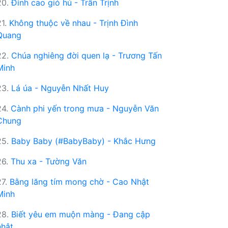
20.
Đỉnh cao gió hú - Trần Trịnh
21.
Không thuộc về nhau - Trịnh Đình
Quang
22.
Chúa nghiêng đời quen lạ - Trương Tấn
Minh
23.
Lá úa - Nguyễn Nhất Huy
24.
Cành phi yến trong mưa - Nguyễn Văn
Chung
25.
Baby Baby (#BabyBaby) - Khắc Hưng
26.
Thu xa - Tường Văn
27.
Bằng lăng tím mong chờ - Cao Nhật
Minh
28.
Biết yêu em muộn màng - Đang cập
nhật