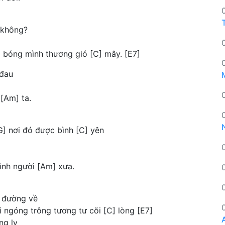
 không?
o bóng mình thương gió [C] mây. [E7]
 đau
 [Am] ta.
G] nơi đó được bình [C] yên
hình người [Am] xưa.
n đường về
 ngóng trông tương tư cõi [C] lòng [E7]
ng ly