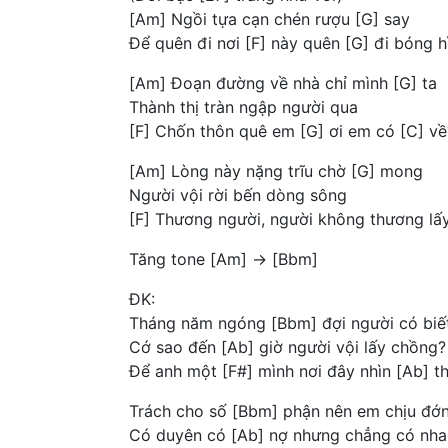
[Am] Ngồi tựa cạn chén rượu [G] say
Để quên đi nơi [F] này quên [G] đi bóng 
[Am] Đoạn đường về nhà chỉ mình [G] ta
Thành thị tràn ngập người qua
[F] Chốn thôn quê em [G] ơi em có [C] về
[Am] Lòng này nặng trĩu chờ [G] mong
Người vội rời bến dòng sông
[F] Thương người, người không thương lấy
Tăng tone [Am] -> [Bbm]
ĐK:
Tháng năm ngóng [Bbm] đợi người có biế
Cớ sao đến [Ab] giờ người vội lấy chồng?
Để anh một [F#] mình nơi đây nhìn [Ab] t
Trách cho số [Bbm] phận nên em chịu đớ
Có duyên có [Ab] nợ nhưng chẳng có nha