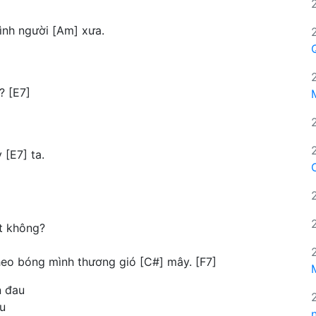
hình người [Am] xưa.
? [E7]
 [E7] ta.
t không?
heo bóng mình thương gió [C#] mây. [F7]
n đau
u