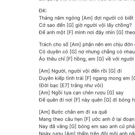
ĐK:
Tháng năm ngóng [Am] đợi người có biết
Cớ sao đến [G] giờ người vội lấy chồng?
Để anh một [F] mình nơi đây nhìn [G] the
Trách cho số [Am] phận nên em chịu đớn
Có duyên có [G] nợ nhưng chẳng có nhau
Áo thêu chỉ [F] hồng, em [G] về với người
[Am] Người, người vội đến rồi [G] đi
Duyên kiếp tình trái [F] ngang mong em [
(Đời bạc [E7] trắng như vôi)
[Am] Ngồi tựa cạn chén rượu [G] say
Để quên đi nơi [F] này quên [G] đi bóng 
[Am] Bước chân em đi xa quê
Mang theo câu hẹn [F] ước anh ở lại đoạ
Nay đã vắng [G] bóng em sao anh cứ phải
Ngày rượu [Am] thấm trên đôi môi anh nâ