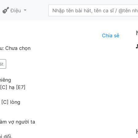
Điệu
Chia sẻ
ệu: Chưa chọn
át
hiêng
[C] hạ [E7]
 [C] lòng
làm vợ người ta
i dối.