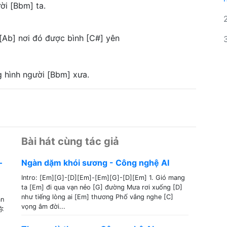
ời [Bbm] ta.
[Ab] nơi đó được bình [C#] yên
g hình người [Bbm] xưa.
Bài hát cùng tác giả
–
Ngàn dặm khói sương - Công nghệ AI
Intro: [Em][G]-[D][Em]-[Em][G]-[D][Em] 1. Gió mang
ta [Em] đi qua vạn nẻo [G] đường Mưa rơi xuống [D]
như tiếng lòng ai [Em] thương Phố vắng nghe [C]
ân
vọng âm đời...
你