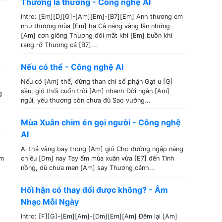
Thương là thương - Công nghệ AI
Intro: [Em][D][G]-[Am][Em]-[B7][Em] Anh thương em
như thương mùa [Em] hạ Cả nắng vàng lẫn những
[Am] cơn giông Thương đôi mắt khi [Em] buồn khi
rạng rỡ Thương cả [B7]...
Nếu có thể - Công nghệ AI
Nếu có [Am] thể, đừng than chi số phận Gạt u [G]
sầu, gió thổi cuốn trôi [Am] nhanh Đời ngắn [Am]
g
ngủi, yêu thương còn chưa đủ Sao vướng...
Mùa Xuân chim én gọi người - Công nghệ
AI
Ai thả vàng bay trong [Am] gió Cho đường ngập nắng
em
chiều [Dm] nay Tay ấm mùa xuân vừa [E7] đến Tình
nồng, dù chưa men [Am] say Thương cánh...
Hối hận có thay đổi được không? - Âm
Nhạc Mỗi Ngày
Intro: [F][G]-[Em][Am]-[Dm][Em][Am] Đêm lại [Am]