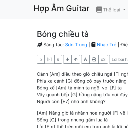
Hợp Âm Guitar
Thể loại
Bóng chiều tà
Sáng tác:
Sơn Trung
|
Nhạc Trẻ
| Đi
b
[F]
#
x2
Lời bài h
Cánh [Am] diều theo gió chiều ngả [F] ng
Phía xa cánh [G] đồng cò bay trước nắng 
Bóng xế [Am] tà mình ta ngồi với [F] ta
Vây quanh bếp [G] hồng nặng trĩu nơi đáy
Người còn [E7] nhớ anh không?
[Am] Nàng giờ là nhành hoa người [F] về 
Sống [G] trong nhung gấm lụa là
Lời [Em] thề trên môi em trao anh là lời nó