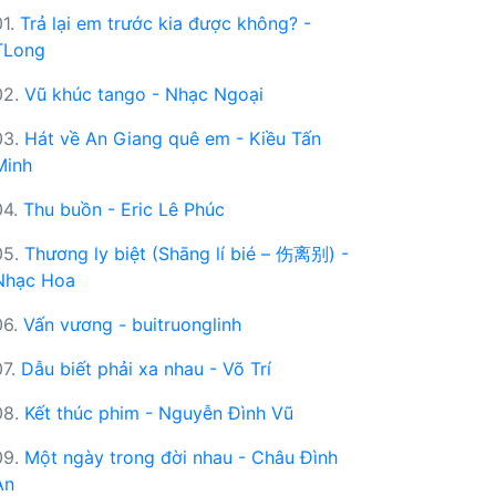
01.
Trả lại em trước kia được không? -
TLong
02.
Vũ khúc tango - Nhạc Ngoại
03.
Hát về An Giang quê em - Kiều Tấn
Minh
04.
Thu buồn - Eric Lê Phúc
05.
Thương ly biệt (Shāng lí bié – 伤离别) -
Nhạc Hoa
06.
Vấn vương - buitruonglinh
07.
Dẫu biết phải xa nhau - Võ Trí
08.
Kết thúc phim - Nguyễn Đình Vũ
09.
Một ngày trong đời nhau - Châu Đình
An