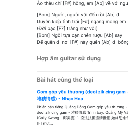
Áo thêu chỉ [F#] hồng, em [Ab] về với ngư
[Bbm] Người, người vội đến rồi [Ab] đi
Duyên kiếp tình trái [F#] ngang mong em 
(Đời bạc [F7] trắng như vôi)
[Bbm] Ngồi tựa cạn chén rượu [Ab] say
Để quên đi nơi [F#] này quên [Ab] đi bón
Hợp âm guitar sử dụng
Bài hát cùng thể loại
Gom góp yêu thương (deoi zik cing gam 
堆積情感) - Nhạc Hoa
Phiên bản tiếng Quảng Đông Gom góp yêu thương -
deoi zik cing gam - 堆積情感 Trình bày: Quảng Mỹ V
(Cally Kwong - 鄺美雲) 1. 沒法抗拒濃情蜜意 始終思念
[F] mut...