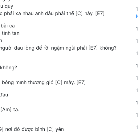
vu quy
c phải xa nhau anh đâu phải thế [C] này. [E7]
 bài ca
 tình tan
m
người đau lòng để rồi ngậm ngùi phải [E7] không?
 không?
o bóng mình thương gió [C] mây. [E7]
 đau
 [Am] ta.
G] nơi đó được bình [C] yên