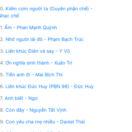
10.
Kiếm cơm người ta (Duyên phận chế) -
Nhạc chế
11.
Ấm - Phan Mạnh Quỳnh
12.
Nhớ người lái đò - Phạm Bạch Trúc
13.
Liên khúc Điên và say - Y Vũ
14.
Ơn nghĩa sinh thành - Xuân Trí
15.
Tiễn anh đi - Mai Bích Thi
16.
Liên khúc Đức Huy (PBN 98) - Đức Huy
17.
Anh biết - Ngơ
18.
Còn đây - Nguyễn Tất Vịnh
19.
Con yêu cha mẹ nhiều - Daniel Thái