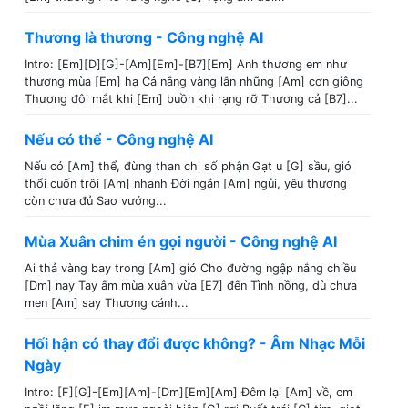
Thương là thương - Công nghệ AI
Intro: [Em][D][G]-[Am][Em]-[B7][Em] Anh thương em như
thương mùa [Em] hạ Cả nắng vàng lẫn những [Am] cơn giông
Thương đôi mắt khi [Em] buồn khi rạng rỡ Thương cả [B7]...
Nếu có thể - Công nghệ AI
Nếu có [Am] thể, đừng than chi số phận Gạt u [G] sầu, gió
thổi cuốn trôi [Am] nhanh Đời ngắn [Am] ngủi, yêu thương
còn chưa đủ Sao vướng...
Mùa Xuân chim én gọi người - Công nghệ AI
Ai thả vàng bay trong [Am] gió Cho đường ngập nắng chiều
[Dm] nay Tay ấm mùa xuân vừa [E7] đến Tình nồng, dù chưa
men [Am] say Thương cánh...
Hối hận có thay đổi được không? - Âm Nhạc Mỗi
Ngày
Intro: [F][G]-[Em][Am]-[Dm][Em][Am] Đêm lại [Am] về, em