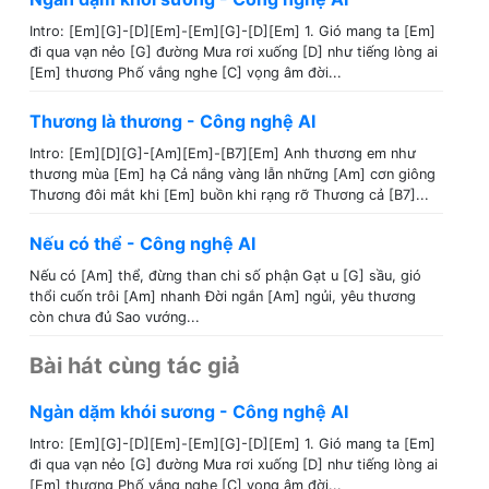
Intro: [Em][G]-[D][Em]-[Em][G]-[D][Em] 1. Gió mang ta [Em]
đi qua vạn nẻo [G] đường Mưa rơi xuống [D] như tiếng lòng ai
[Em] thương Phố vắng nghe [C] vọng âm đời...
Thương là thương - Công nghệ AI
Intro: [Em][D][G]-[Am][Em]-[B7][Em] Anh thương em như
thương mùa [Em] hạ Cả nắng vàng lẫn những [Am] cơn giông
Thương đôi mắt khi [Em] buồn khi rạng rỡ Thương cả [B7]...
Nếu có thể - Công nghệ AI
Nếu có [Am] thể, đừng than chi số phận Gạt u [G] sầu, gió
thổi cuốn trôi [Am] nhanh Đời ngắn [Am] ngủi, yêu thương
còn chưa đủ Sao vướng...
Bài hát cùng tác giả
Ngàn dặm khói sương - Công nghệ AI
Intro: [Em][G]-[D][Em]-[Em][G]-[D][Em] 1. Gió mang ta [Em]
đi qua vạn nẻo [G] đường Mưa rơi xuống [D] như tiếng lòng ai
[Em] thương Phố vắng nghe [C] vọng âm đời...