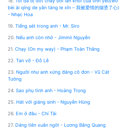
18.
Tôi đã bị đốt cháy bởi làn khói của tình yêu(wǒ
bèi ài qíng de yān tàng le xīn – 我被爱情的烟烫了心)
- Nhạc Hoa
19.
Tiếng sét trong anh - Mr. Siro
20.
Nếu anh còn nhớ - Jimmii Nguyễn
21.
Chạy (On my way) - Phạm Toàn Thắng
22.
Tan vỡ - Đỗ Lễ
23.
Người như anh xứng đáng cô đơn - Vũ Cát
Tường
24.
Sao phụ tình anh - Hoàng Trọng
25.
Hát với giáng sinh - Nguyễn Hùng
26.
Em ở đâu - Chí Tài
27.
Dáng tiên xuân ngời - Lương Bằng Quang