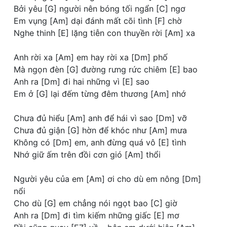
Bởi yêu [G] người nên bóng tối ngẩn [C] ngơ
Em vụng [Am] dại đánh mất cõi tình [F] chờ
Nghe thinh [E] lặng tiễn con thuyền rời [Am] xa
Anh rời xa [Am] em hay rời xa [Dm] phố
Mà ngọn đèn [G] đường rưng rức chiêm [E] bao
Anh ra [Dm] đi hai những vì [E] sao
Em ở [G] lại đếm từng đêm thương [Am] nhớ
Chưa đủ hiểu [Am] anh để hái vì sao [Dm] vỡ
Chưa đủ giận [G] hờn để khóc như [Am] mưa
Không có [Dm] em, anh đừng quá vô [E] tình
Nhớ giữ ấm trên đồi cơn gió [Am] thổi
Người yêu của em [Am] ơi cho dù em nông [Dm]
nổi
Cho dù [G] em chẳng nói ngọt bao [C] giờ
Anh ra [Dm] đi tìm kiếm những giấc [E] mơ