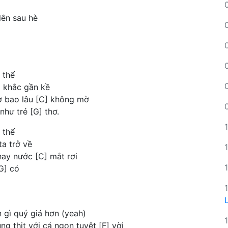
lên sau hè
 thế
] khắc gần kề
ơ bao lâu [C] không mờ
hư trẻ [G] thơ.
 thế
ta trở về
hay nước [C] mắt rơi
G] có
 gì quý giá hơn (yeah)
g thịt với cá ngon tuyệt [F] vời