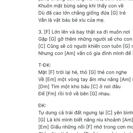
Khuôn mặt bừng sáng khi thấy con về
Dù đã cao lớn chẳng giống đứa [G] trẻ
Vẫn là vật báu bé xíu của mẹ.
3. [F] Lớn lên và bay thật xa đi muôn nơi
Gặp [G] gỡ thêm những người sẽ cho con
[C] Cũng sẽ có người khiến con tuôn [G] r
Nhưng con [Am] vẫn có gia đình mình để s
T-ĐK:
Mặt [F] trời lại hé, thỏ [G] thẻ con nghe
Về [Em] một vòng tay ấm như nắng [Am] 
[Dm] Tìm một kho báu [C] ở nơi đâu
Để [Fm] rồi trở về bên [G] nhau.
ĐK:
Tự dưng cả trái đất ngưng lại [C] yên bình
[G] Là khi mình biết nâng niu khoảnh [Am
[Em] Giấu những nỗi [F] nhớ trong cơn m