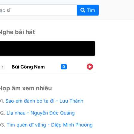
Tìm
Nghe bài hát
Bùi Công Nam
D
1
Hợp âm xem nhiều
01.
Sao em đành bỏ ta đi - Lưu Thành
02.
Lìa nhau - Nguyễn Đức Quang
03.
Tìm quên dĩ vãng - Diệp Minh Phương