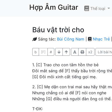
Hợp Âm Guitar
Thể loại
Báu vật trời cho
Sáng tác:
Bùi Công Nam
|
Nhạc Trẻ
|
b
[F]
#
x2
Lời bài h
1. [C] Trao cho con tâm hồn thơ bé
Đôi mắt sáng để [F] thấy bầu trời rộng th
[G] Đôi môi xinh cất tiếng gọi mẹ.
2. [C] Mẹ dặn con trai mai sau hãy thật 
Nhưng chẳng có ai để [F] nói con nghe
Những [G] điều mà người đàn ông có thể.
T-ĐK: