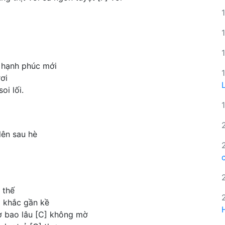
 hạnh phúc mới
ơi
oi lối.
lên sau hè
 thế
] khắc gần kề
ơ bao lâu [C] không mờ