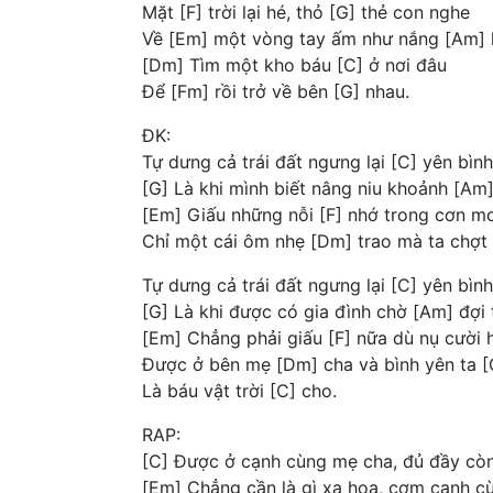
Mặt [F] trời lại hé, thỏ [G] thẻ con nghe
Về [Em] một vòng tay ấm như nắng [Am] 
[Dm] Tìm một kho báu [C] ở nơi đâu
Để [Fm] rồi trở về bên [G] nhau.
ĐK:
Tự dưng cả trái đất ngưng lại [C] yên bình
[G] Là khi mình biết nâng niu khoảnh [Am
[Em] Giấu những nỗi [F] nhớ trong cơn m
Chỉ một cái ôm nhẹ [Dm] trao mà ta chợt n
Tự dưng cả trái đất ngưng lại [C] yên bình
[G] Là khi được có gia đình chờ [Am] đợi 
[Em] Chẳng phải giấu [F] nữa dù nụ cười 
Được ở bên mẹ [Dm] cha và bình yên ta [
Là báu vật trời [C] cho.
RAP:
[C] Được ở cạnh cùng mẹ cha, đủ đầy còn
[Em] Chẳng cần là gì xa hoa, cơm canh cùn