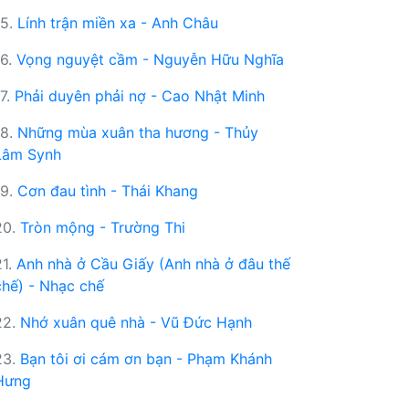
15.
Lính trận miền xa - Anh Châu
16.
Vọng nguyệt cầm - Nguyễn Hữu Nghĩa
17.
Phải duyên phải nợ - Cao Nhật Minh
18.
Những mùa xuân tha hương - Thủy
Lâm Synh
19.
Cơn đau tình - Thái Khang
20.
Tròn mộng - Trường Thi
21.
Anh nhà ở Cầu Giấy (Anh nhà ở đâu thế
chế) - Nhạc chế
22.
Nhớ xuân quê nhà - Vũ Đức Hạnh
23.
Bạn tôi ơi cám ơn bạn - Phạm Khánh
Hưng