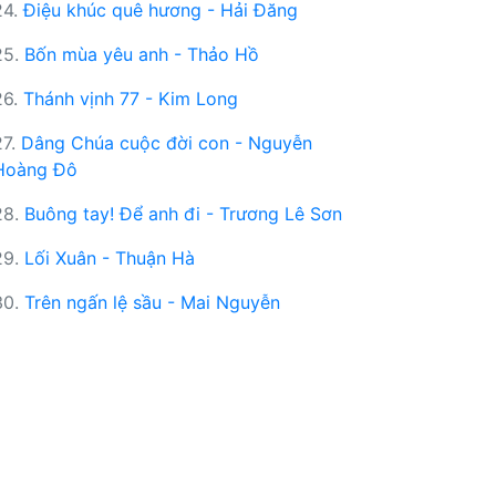
24.
Điệu khúc quê hương - Hải Đăng
25.
Bốn mùa yêu anh - Thảo Hồ
26.
Thánh vịnh 77 - Kim Long
27.
Dâng Chúa cuộc đời con - Nguyễn
Hoàng Đô
28.
Buông tay! Để anh đi - Trương Lê Sơn
29.
Lối Xuân - Thuận Hà
30.
Trên ngấn lệ sầu - Mai Nguyễn