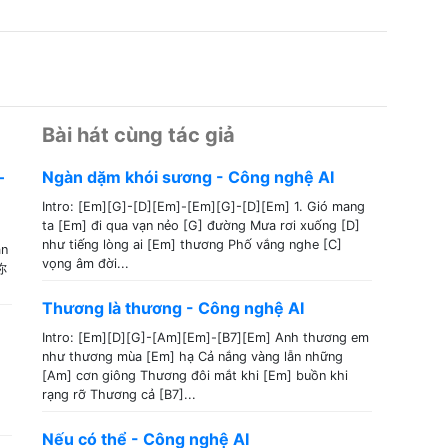
Bài hát cùng tác giả
–
Ngàn dặm khói sương - Công nghệ AI
Intro: [Em][G]-[D][Em]-[Em][G]-[D][Em] 1. Gió mang
ta [Em] đi qua vạn nẻo [G] đường Mưa rơi xuống [D]
như tiếng lòng ai [Em] thương Phố vắng nghe [C]
ân
vọng âm đời...
你
Thương là thương - Công nghệ AI
Intro: [Em][D][G]-[Am][Em]-[B7][Em] Anh thương em
như thương mùa [Em] hạ Cả nắng vàng lẫn những
[Am] cơn giông Thương đôi mắt khi [Em] buồn khi
rạng rỡ Thương cả [B7]...
Nếu có thể - Công nghệ AI