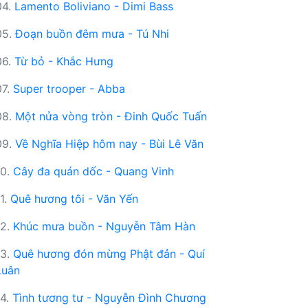
04.
Lamento Boliviano - Dimi Bass
05.
Đoạn buồn đêm mưa - Tú Nhi
06.
Từ bỏ - Khắc Hưng
07.
Super trooper - Abba
08.
Một nửa vòng tròn - Đinh Quốc Tuấn
09.
Về Nghĩa Hiệp hôm nay - Bùi Lê Văn
10.
Cây đa quán dốc - Quang Vinh
11.
Quê hương tôi - Văn Yến
12.
Khúc mưa buồn - Nguyễn Tâm Hàn
13.
Quê hương đón mừng Phật đản - Quí
Luân
14.
Tình tương tư - Nguyễn Đình Chương