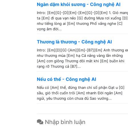
Ngàn dặm khói sương - Công nghệ AI
Intro: [Em][G]-[D][Em]-[Em][G]-[D][Em] 1. Gió man
ta [Em] đi qua vạn nẻo [G] đường Mưa rơi xuống [D]
như tiếng lòng ai [Em] thương Phố vắng nghe [C]
vọng âm đời...
Thương là thương - Công nghệ AI
Intro: [Em][D][G]-[Am][Em]-[B7][Em] Anh thương 
như thương mùa [Em] hạ Cả nắng vàng lẫn những
[Am] cơn giông Thương đôi mắt khi [Em] buồn khi
rạng rỡ Thương cả [B7]...
Nếu có thể - Công nghệ AI
Nếu có [Am] thể, đừng than chi số phận Gạt u [G]
sầu, gió thổi cuốn trôi [Am] nhanh Đời ngắn [Am]
ngủi, yêu thương còn chưa đủ Sao vướng...
Nhập bình luận