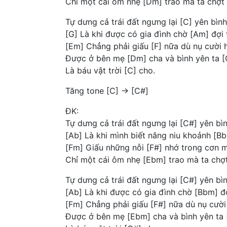
Chỉ một cái ôm nhẹ [Dm] trao mà ta chợt n
Tự dưng cả trái đất ngưng lại [C] yên bình
[G] Là khi được có gia đình chờ [Am] đợi 
[Em] Chẳng phải giấu [F] nữa dù nụ cười 
Được ở bên mẹ [Dm] cha và bình yên ta [
Là báu vật trời [C] cho.
Tăng tone [C] -> [C#]
ĐK:
Tự dưng cả trái đất ngưng lại [C#] yên bì
[Ab] Là khi mình biết nâng niu khoảnh [B
[Fm] Giấu những nỗi [F#] nhớ trong cơn 
Chỉ một cái ôm nhẹ [Ebm] trao mà ta chợt
Tự dưng cả trái đất ngưng lại [C#] yên bì
[Ab] Là khi được có gia đình chờ [Bbm] đợ
[Fm] Chẳng phải giấu [F#] nữa dù nụ cười
Được ở bên mẹ [Ebm] cha và bình yên ta 