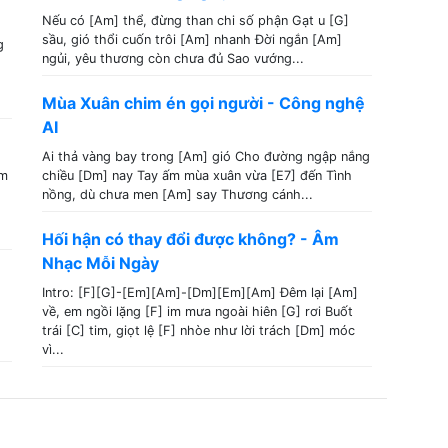
Nếu có [Am] thể, đừng than chi số phận Gạt u [G]
sầu, gió thổi cuốn trôi [Am] nhanh Đời ngắn [Am]
g
ngủi, yêu thương còn chưa đủ Sao vướng...
Mùa Xuân chim én gọi người - Công nghệ
AI
Ai thả vàng bay trong [Am] gió Cho đường ngập nắng
em
chiều [Dm] nay Tay ấm mùa xuân vừa [E7] đến Tình
nồng, dù chưa men [Am] say Thương cánh...
Hối hận có thay đổi được không? - Âm
Nhạc Mỗi Ngày
Intro: [F][G]-[Em][Am]-[Dm][Em][Am] Đêm lại [Am]
về, em ngồi lặng [F] im mưa ngoài hiên [G] rơi Buốt
trái [C] tim, giọt lệ [F] nhòe như lời trách [Dm] móc
vì...