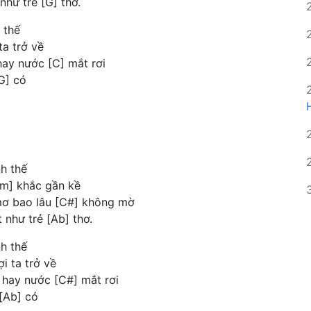
hư trẻ [G] thơ.
 thế
ta trở về
hay nước [C] mắt rơi
G] có
nh thế
bm] khắc gần kề
mơ bao lâu [C#] không mờ
 như trẻ [Ab] thơ.
nh thế
i ta trở về
 hay nước [C#] mắt rơi
[Ab] có