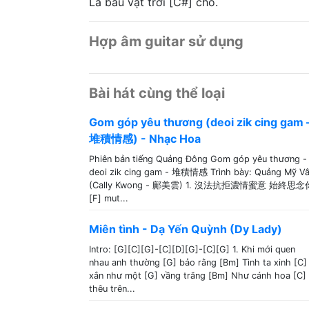
Là báu vật trời [C#] cho.
Hợp âm guitar sử dụng
Bài hát cùng thể loại
Gom góp yêu thương (deoi zik cing gam 
堆積情感) - Nhạc Hoa
Phiên bản tiếng Quảng Đông Gom góp yêu thương -
deoi zik cing gam - 堆積情感 Trình bày: Quảng Mỹ V
(Cally Kwong - 鄺美雲) 1. 沒法抗拒濃情蜜意 始終思念
[F] mut...
Miên tình - Dạ Yến Quỳnh (Dy Lady)
Intro: [G][C][G]-[C][D][G]-[C][G] 1. Khi mới quen
nhau anh thường [G] bảo rằng [Bm] Tình ta xinh [C]
xắn như một [G] vầng trăng [Bm] Như cánh hoa [C]
thêu trên...