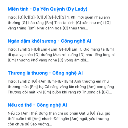
Miên tình - Dạ Yến Quỳnh (Dy Lady)
Intro: [G][C][G]-[C][D][G]-[C][G] 1. Khi mới quen nhau anh
thường [G] bảo rằng [Bm] Tình ta xinh [C] xắn như một [G]
vầng trăng [Bm] Như cánh hoa [C] thêu trên...
Ngàn dặm khói sương - Công nghệ AI
Intro: [Em][G]-[D][Em]-[Em][G]-[D][Em] 1. Gió mang ta [Em]
đi qua vạn nẻo [G] đường Mưa rơi xuống [D] như tiếng lòng ai
[Em] thương Phố vắng nghe [C] vọng âm đời...
Thương là thương - Công nghệ AI
Intro: [Em][D][G]-[Am][Em]-[B7][Em] Anh thương em như
thương mùa [Em] hạ Cả nắng vàng lẫn những [Am] cơn giông
Thương đôi mắt khi [Em] buồn khi rạng rỡ Thương cả [B7]...
Nếu có thể - Công nghệ AI
Nếu có [Am] thể, đừng than chi số phận Gạt u [G] sầu, gió
thổi cuốn trôi [Am] nhanh Đời ngắn [Am] ngủi, yêu thương
còn chưa đủ Sao vướng...