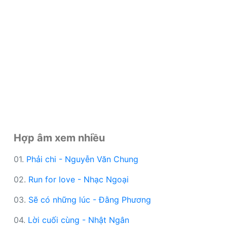
Hợp âm xem nhiều
01.
Phải chi - Nguyễn Văn Chung
02.
Run for love - Nhạc Ngoại
03.
Sẽ có những lúc - Đằng Phương
04.
Lời cuối cùng - Nhật Ngân