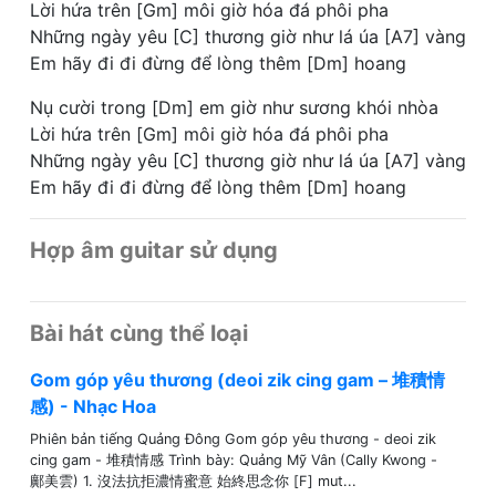
Lời hứa trên [Gm] môi giờ hóa đá phôi pha
Những ngày yêu [C] thương giờ như lá úa [A7] vàng
Em hãy đi đi đừng để lòng thêm [Dm] hoang
Nụ cười trong [Dm] em giờ như sương khói nhòa
Lời hứa trên [Gm] môi giờ hóa đá phôi pha
Những ngày yêu [C] thương giờ như lá úa [A7] vàng
Em hãy đi đi đừng để lòng thêm [Dm] hoang
Hợp âm guitar sử dụng
Bài hát cùng thể loại
Gom góp yêu thương (deoi zik cing gam – 堆積情
感) - Nhạc Hoa
Phiên bản tiếng Quảng Đông Gom góp yêu thương - deoi zik
cing gam - 堆積情感 Trình bày: Quảng Mỹ Vân (Cally Kwong -
鄺美雲) 1. 沒法抗拒濃情蜜意 始終思念你 [F] mut...