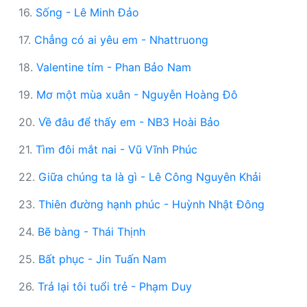
16.
Sống - Lê Minh Đảo
17.
Chẳng có ai yêu em - Nhattruong
18.
Valentine tím - Phan Bảo Nam
19.
Mơ một mùa xuân - Nguyễn Hoàng Đô
20.
Về đâu để thấy em - NB3 Hoài Bảo
21.
Tìm đôi mắt nai - Vũ Vĩnh Phúc
22.
Giữa chúng ta là gì - Lê Công Nguyên Khải
23.
Thiên đường hạnh phúc - Huỳnh Nhật Đông
24.
Bẽ bàng - Thái Thịnh
25.
Bất phục - Jin Tuấn Nam
26.
Trả lại tôi tuổi trẻ - Phạm Duy